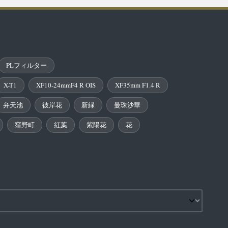
PLフィルター
X-T1
XF10-24mmF4 R OIS
XF35mm F1.4 R
弁天池
彼岸花
新緑
曼珠沙華
窪野町
紅葉
紫陽花
花