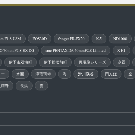
m F1.8 USM
EOS30D
fringer FR-FX20
K-5
ND1000
O 70mm F2.8 EX DG
smc PENTAX-DA 40mmF2.8 Limited
X-H1
伊予市双海町
伊予郡松前町
再現像シリーズ
夕景
ター
水面
浄瑠璃寺
海
滑川渓谷
田んぼ
空
毘羅寺
長浜
雲