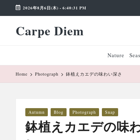
2026年8月6日(木)
-
6:40:32 PM
Skip
Carpe Diem
to
Weekend
content
Wonderland
Nature
Sea
Home
Photograph
鉢植えカエデの味わい深さ
Posted
Autumn
Blog
Photograph
Snap
in
鉢植えカエデの味