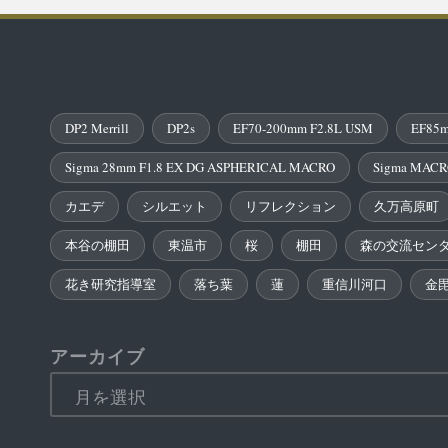
DP2 Merrill
DP2s
EF70-200mm F2.8L USM
EF85m
Sigma 28mm F1.8 EX DG ASPHERICAL MACRO
Sigma MACR
カエデ
シルエット
リフレクション
久万高原町
本谷の棚田
東温市
桜
棚田
森の交流セン
花き研究指導室
落ち葉
蓮
重信川河口
金
アーカイブ