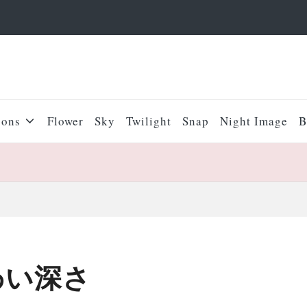
sons
Flower
Sky
Twilight
Snap
Night Image
B
わい深さ