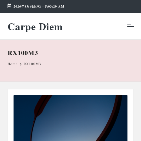
2026年8月6日(木)
-
5:03:29 AM
Skip
Carpe Diem
to
Weekend
content
Wonderland
RX100M3
Home
RX100M3