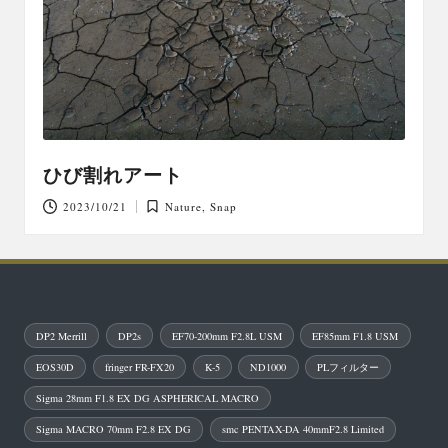
ひび割れアート
2023/10/21
Nature
,
Snap
Posted
in
DP2 Merrill
DP2s
EF70-200mm F2.8L USM
EF85mm F1.8 USM
EOS30D
fringer FR-FX20
K-5
ND1000
PLフィルター
Sigma 28mm F1.8 EX DG ASPHERICAL MACRO
Sigma MACRO 70mm F2.8 EX DG
smc PENTAX-DA 40mmF2.8 Limited