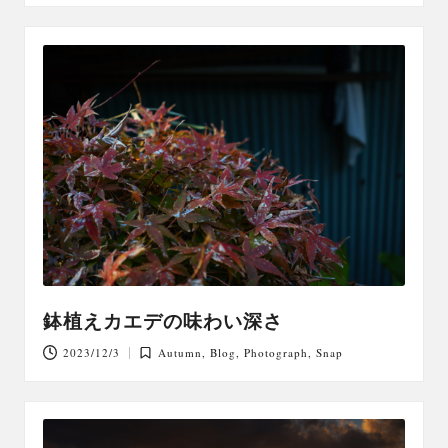
in
鉢植えカエデの味わい深さ
2023/12/3
Autumn
,
Blog
,
Photograph
,
Snap
Posted
in