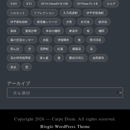
X-H1
X-T1
XF10-24mmF4 R OIS
XF35mm F1.4 R
カエデ
シルエット
リフレクション
久万高原町
伊予市双海町
伊予郡松前町
再現像シリーズ
夕景
弁天池
彼岸花
新緑
曼珠沙華
本谷の棚田
東温市
桜
棚田
森の交流センター
水面
浄瑠璃寺
海
滑川渓谷
田んぼ
空
窪野町
紅葉
紫陽花
花
花き研究指導室
落ち葉
蓮
重信川河口
金毘羅寺
長浜
雲
アーカイブ
Copyright 2026 — Carpe Diem. All rights reserved.
Bloglo WordPress Theme