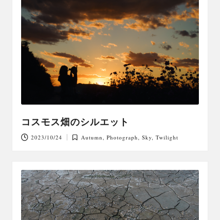
コスモス畑のシルエット
2023/10/24
Autumn
,
Photograph
,
Sky
,
Twilight
Posted
in