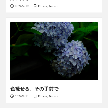
2026/7/12
Flower
,
Nature
Posted
in
色褪せる、その手前で
2026/7/11
Flower
,
Nature
Posted
in