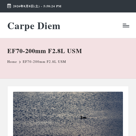
2026年8月8日(土)
-
5:58:25 PM
Skip
Carpe Diem
to
Weekend
content
Wonderland
EF70-200mm F2.8L USM
Home
EF70-200mm F2.8L USM