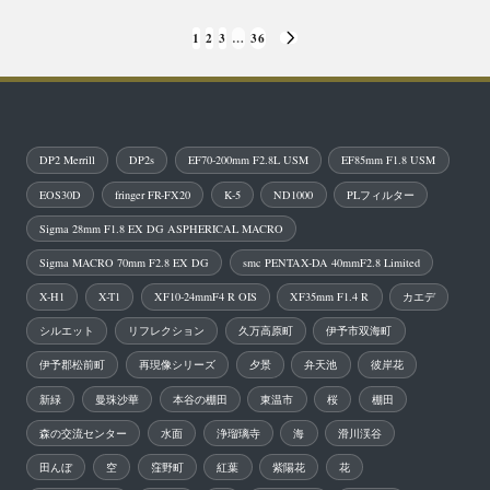
投
1
2
3
…
36
NEXT
稿
PAGE
の
ペ
DP2 Merrill
DP2s
EF70-200mm F2.8L USM
EF85mm F1.8 USM
ー
EOS30D
fringer FR-FX20
K-5
ND1000
PLフィルター
ジ
Sigma 28mm F1.8 EX DG ASPHERICAL MACRO
送
Sigma MACRO 70mm F2.8 EX DG
smc PENTAX-DA 40mmF2.8 Limited
り
X-H1
X-T1
XF10-24mmF4 R OIS
XF35mm F1.4 R
カエデ
シルエット
リフレクション
久万高原町
伊予市双海町
伊予郡松前町
再現像シリーズ
夕景
弁天池
彼岸花
新緑
曼珠沙華
本谷の棚田
東温市
桜
棚田
森の交流センター
水面
浄瑠璃寺
海
滑川渓谷
田んぼ
空
窪野町
紅葉
紫陽花
花