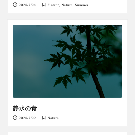
2026/7/24
Flower
,
Nature
,
Summer
Posted
in
静水の青
2026/7/22
Nature
Posted
in