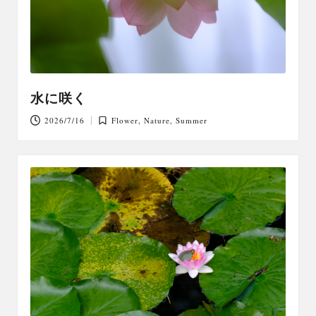
水に咲く
2026/7/16
Flower
,
Nature
,
Summer
Posted
in