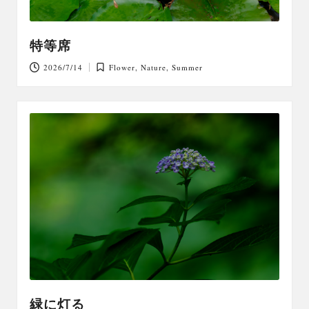
特等席
2026/7/14
Flower
,
Nature
,
Summer
Posted
in
緑に灯る