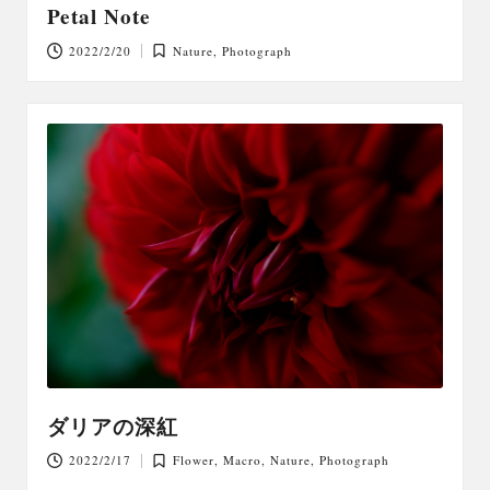
Petal Note
2022/2/20
Nature
,
Photograph
Posted
in
ダリアの深紅
2022/2/17
Flower
,
Macro
,
Nature
,
Photograph
Posted