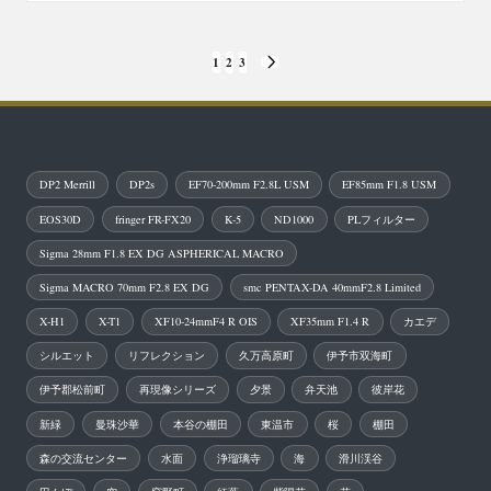
in
投
1
2
3
NEXT
稿
PAGE
の
ペ
DP2 Merrill
DP2s
EF70-200mm F2.8L USM
EF85mm F1.8 USM
ー
EOS30D
fringer FR-FX20
K-5
ND1000
PLフィルター
ジ
Sigma 28mm F1.8 EX DG ASPHERICAL MACRO
送
Sigma MACRO 70mm F2.8 EX DG
smc PENTAX-DA 40mmF2.8 Limited
り
X-H1
X-T1
XF10-24mmF4 R OIS
XF35mm F1.4 R
カエデ
シルエット
リフレクション
久万高原町
伊予市双海町
伊予郡松前町
再現像シリーズ
夕景
弁天池
彼岸花
新緑
曼珠沙華
本谷の棚田
東温市
桜
棚田
森の交流センター
水面
浄瑠璃寺
海
滑川渓谷