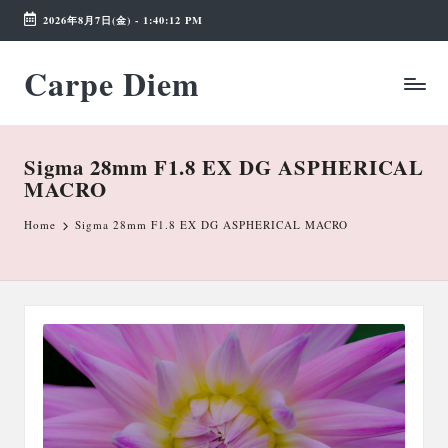
2026年8月7日(金)
-
1:40:13 PM
Skip
Carpe Diem
to
Weekend
content
Wonderland
Sigma 28mm F1.8 EX DG ASPHERICAL
MACRO
Home
Sigma 28mm F1.8 EX DG ASPHERICAL MACRO