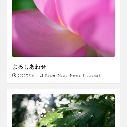
よるしあわせ
2023/7/16
Flower
,
Macro
,
Nature
,
Photograph
Posted
in