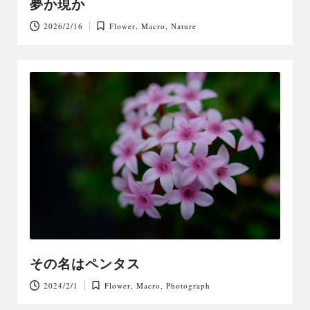
夢か現か
2026/2/16
Flower
,
Macro
,
Nature
Posted
in
その名はペンタス
2024/2/1
Flower
,
Macro
,
Photograph
Posted
in