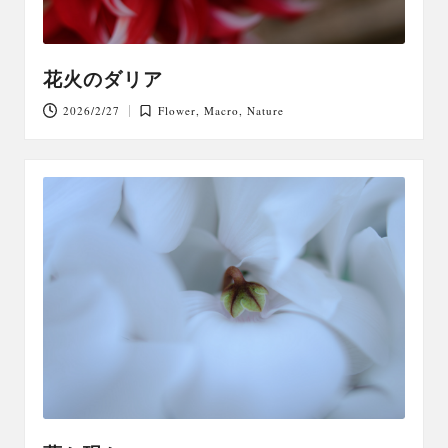
花火のダリア
2026/2/27
Flower
,
Macro
,
Nature
Posted
in