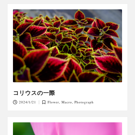
コリウスの一際
2024/1/21
Flower
,
Macro
,
Photograph
Posted
in