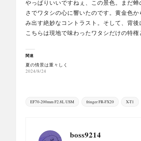
やっぱりいいですねぇ、この景色。まだ蝉
さでワタシの心に響いたのです。黄金色か
み出す絶妙なコントラスト。そして、背後
こちらは現地で味わったワタシだけの特権
関連
夏の情景は重々しく
2024/8/24
EF70-200mm F2.8L USM
fringer FR-FX20
X-T1
Tags:
boss9214