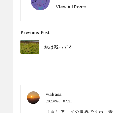
View All Posts
Post
Previous Post
navigation
縁は残ってる
wakasa
2023/9/6,
07:25
まさにアニメの世界ですね。素敵な