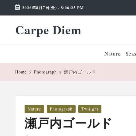
2026年8月7日(金)
-
8:06:26 PM
Skip
Carpe Diem
to
Weekend
content
Wonderland
Nature
Sea
Home
Photograph
瀬戸内ゴールド
Posted
Nature
Photograph
Twilight
in
瀬戸内ゴールド