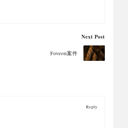
Next Post
Foveon案件
Reply