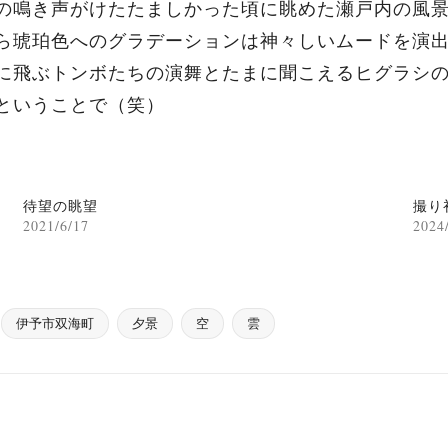
の鳴き声がけたたましかった頃に眺めた瀬戸内の風
ら琥珀色へのグラデーションは神々しいムードを演
に飛ぶトンボたちの演舞とたまに聞こえるヒグラシ
ということで（笑）
待望の眺望
撮り
2021/6/17
2024
伊予市双海町
夕景
空
雲