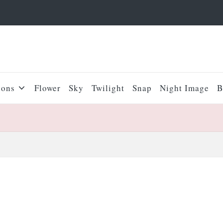
sons
Flower
Sky
Twilight
Snap
Night Image
B