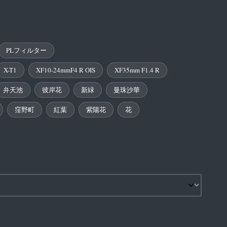
PLフィルター
X-T1
XF10-24mmF4 R OIS
XF35mm F1.4 R
弁天池
彼岸花
新緑
曼珠沙華
窪野町
紅葉
紫陽花
花