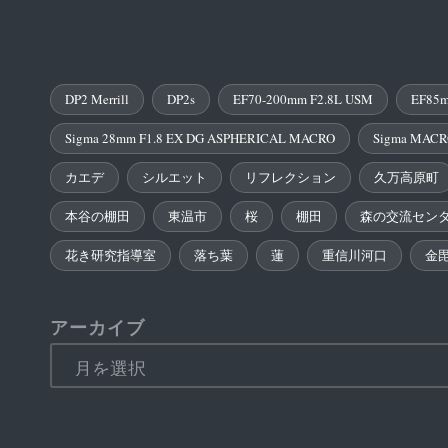
DP2 Merrill
DP2s
EF70-200mm F2.8L USM
EF85m
Sigma 28mm F1.8 EX DG ASPHERICAL MACRO
Sigma MACR
カエデ
シルエット
リフレクション
久万高原町
本谷の棚田
東温市
桜
棚田
森の交流セン
花き研究指導室
落ち葉
蓮
重信川河口
金
アーカイブ