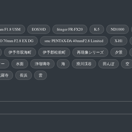
m F1.8 USM
EOS30D
fringer FR-FX20
K-5
ND1000
O 70mm F2.8 EX DG
smc PENTAX-DA 40mmF2.8 Limited
X-H1
伊予市双海町
伊予郡松前町
再現像シリーズ
夕景
ター
水面
浄瑠璃寺
海
滑川渓谷
田んぼ
空
毘羅寺
長浜
雲