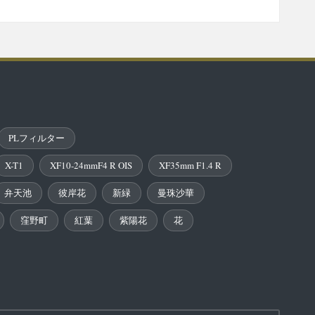
PLフィルター
X-T1
XF10-24mmF4 R OIS
XF35mm F1.4 R
弁天池
彼岸花
新緑
曼珠沙華
窪野町
紅葉
紫陽花
花