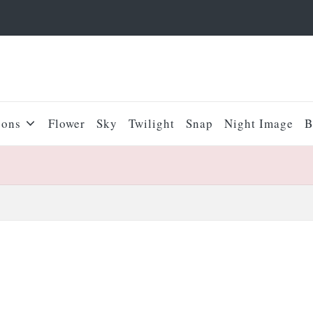
sons
Flower
Sky
Twilight
Snap
Night Image
B