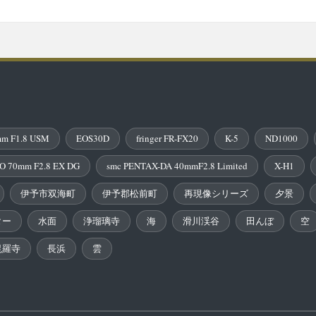
m F1.8 USM
EOS30D
fringer FR-FX20
K-5
ND1000
O 70mm F2.8 EX DG
smc PENTAX-DA 40mmF2.8 Limited
X-H1
伊予市双海町
伊予郡松前町
再現像シリーズ
夕景
ター
水面
浄瑠璃寺
海
滑川渓谷
田んぼ
空
毘羅寺
長浜
雲