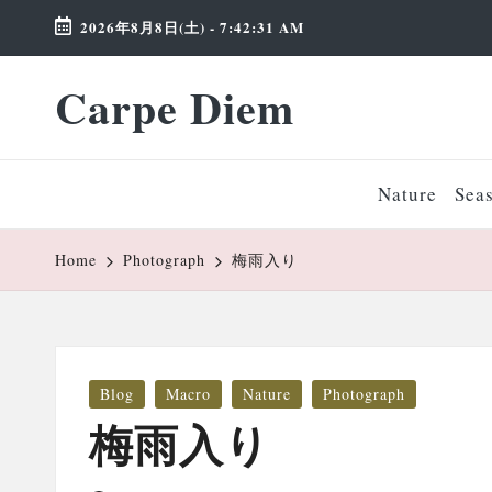
2026年8月8日(土)
-
7:42:32 AM
Skip
Carpe Diem
to
Weekend
content
Wonderland
Nature
Sea
Home
Photograph
梅雨入り
Posted
Blog
Macro
Nature
Photograph
in
梅雨入り