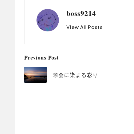
boss9214
View All Posts
Post
Previous Post
navigation
際会に染まる彩り