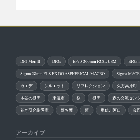
DP2 Merrill
DP2s
EF70-200mm F2.8L USM
EF85m
Sigma 28mm F1.8 EX DG ASPHERICAL MACRO
Sigma MACR
カエデ
シルエット
リフレクション
久万高原町
本谷の棚田
東温市
桜
棚田
森の交流セン
花き研究指導室
落ち葉
蓮
重信川河口
金
アーカイブ