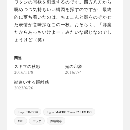
ワタシの写欲を刺激するのです。四方八方から
眺めつつ気持ちいい構図を探すのですが、最終
的に落ち着いたのは、ちょこんと顔をのぞかせ
た表情が意味深なこの一枚。おそらく、「邪魔
だからあっちいけよー」みたいな感じなのでし
ょうけど（笑）
関連
スキマの秋彩
光の印象
2016/11/8
2016/7/4
勘違いする距離感
2023/6/26
Tags:
fringer FR-FX20
Sigma MACRO 70mm F2.8 EX DG
X-T1
バッタ
浄瑠璃寺