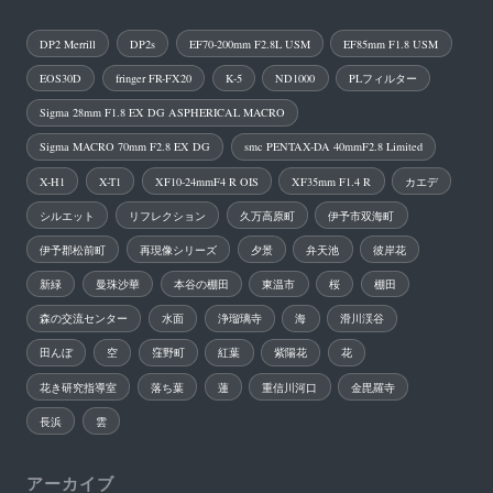
DP2 Merrill
DP2s
EF70-200mm F2.8L USM
EF85mm F1.8 USM
EOS30D
fringer FR-FX20
K-5
ND1000
PLフィルター
Sigma 28mm F1.8 EX DG ASPHERICAL MACRO
Sigma MACRO 70mm F2.8 EX DG
smc PENTAX-DA 40mmF2.8 Limited
X-H1
X-T1
XF10-24mmF4 R OIS
XF35mm F1.4 R
カエデ
シルエット
リフレクション
久万高原町
伊予市双海町
伊予郡松前町
再現像シリーズ
夕景
弁天池
彼岸花
新緑
曼珠沙華
本谷の棚田
東温市
桜
棚田
森の交流センター
水面
浄瑠璃寺
海
滑川渓谷
田んぼ
空
窪野町
紅葉
紫陽花
花
花き研究指導室
落ち葉
蓮
重信川河口
金毘羅寺
長浜
雲
アーカイブ