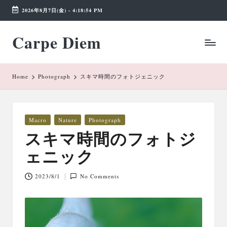
2026年8月7日(金)
-
4:18:54 PM
Skip
Carpe Diem
to
Weekend
content
Wonderland
Home
Photograph
スキマ時間のフォトジェニック
Posted
Macro
Nature
Photograph
in
スキマ時間のフォトジ
ェニック
2023/8/1
No Comments