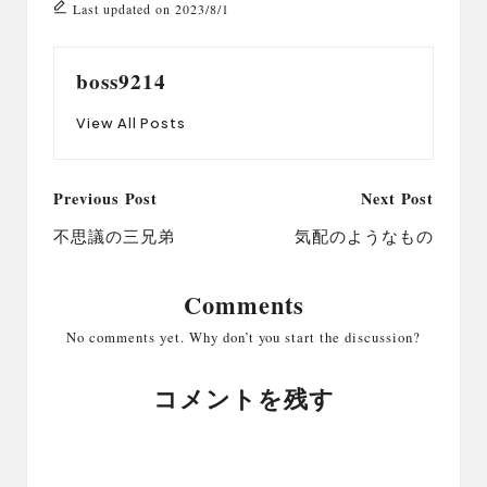
Last updated on 2023/8/1
boss9214
View All Posts
Post
Previous Post
Next Post
navigation
不思議の三兄弟
気配のようなもの
Comments
No comments yet. Why don’t you start the discussion?
コメントを残す