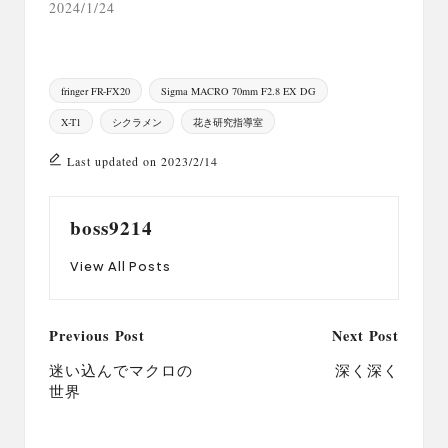
2024/1/24
Tags:
fringer FR-FX20
Sigma MACRO 70mm F2.8 EX DG
X-T1
シクラメン
花き研究指導室
Last updated on 2023/2/14
boss9214
View All Posts
Post
Previous Post
Next Post
navigation
迷い込んでマクロの
深く深く
世界