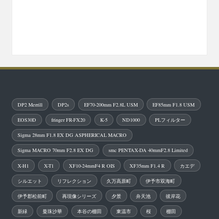
DP2 Merrill
DP2s
EF70-200mm F2.8L USM
EF85mm F1.8 USM
EOS30D
fringer FR-FX20
K-5
ND1000
PLフィルター
Sigma 28mm F1.8 EX DG ASPHERICAL MACRO
Sigma MACRO 70mm F2.8 EX DG
smc PENTAX-DA 40mmF2.8 Limited
X-H1
X-T1
XF10-24mmF4 R OIS
XF35mm F1.4 R
カエデ
シルエット
リフレクション
久万高原町
伊予市双海町
伊予郡松前町
再現像シリーズ
夕景
弁天池
彼岸花
新緑
曼珠沙華
本谷の棚田
東温市
桜
棚田