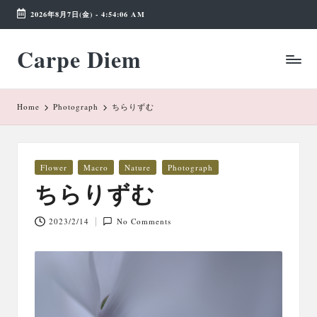
2026年8月7日(金)
-
4:54:06 AM
Skip
Carpe Diem
to
Weekend
content
Wonderland
Home
Photograph
ちらりずむ
Posted
Flower
Macro
Nature
Photograph
in
ちらりずむ
2023/2/14
No Comments