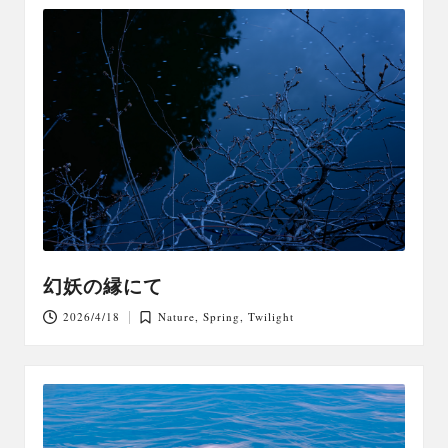
幻妖の縁にて
2026/4/18
Nature
,
Spring
,
Twilight
Posted
in