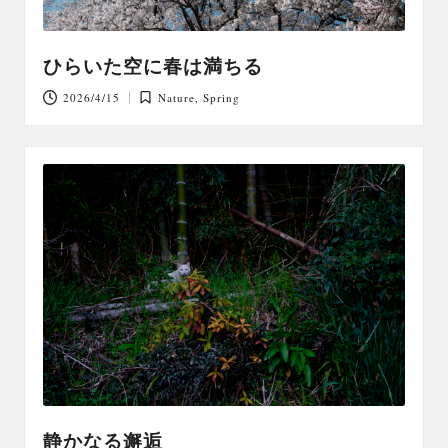
ひらいた空に春は満ちる
2026/4/15
Nature
,
Spring
Posted
in
静かなる邂逅