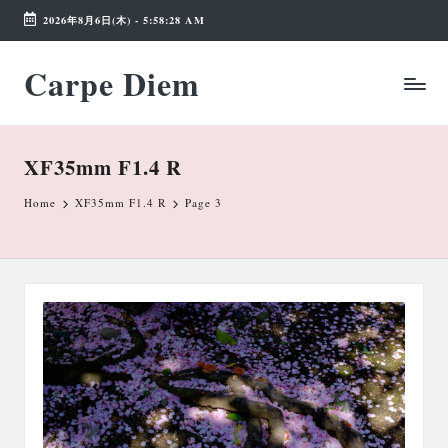
2026年8月6日(木)
-
5:58:29 AM
Skip
Carpe Diem
to
Weekend
content
Wonderland
XF35mm F1.4 R
Home
XF35mm F1.4 R
Page 3