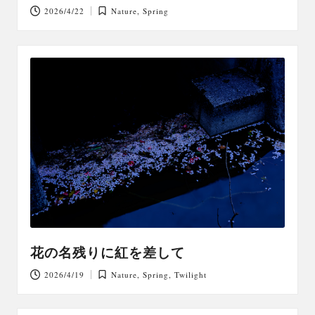
2026/4/22
Nature
,
Spring
Posted
in
花の名残りに紅を差して
2026/4/19
Nature
,
Spring
,
Twilight
Posted
in