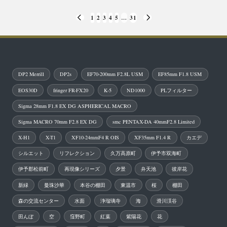
投
1
2
3
4
5
…
31
PREVIOUS
NEXT
稿
PAGE
PAGE
の
ペ
DP2 Merrill
DP2s
EF70-200mm F2.8L USM
EF85mm F1.8 USM
ー
EOS30D
fringer FR-FX20
K-5
ND1000
PLフィルター
ジ
Sigma 28mm F1.8 EX DG ASPHERICAL MACRO
送
Sigma MACRO 70mm F2.8 EX DG
smc PENTAX-DA 40mmF2.8 Limited
り
X-H1
X-T1
XF10-24mmF4 R OIS
XF35mm F1.4 R
カエデ
シルエット
リフレクション
久万高原町
伊予市双海町
伊予郡松前町
再現像シリーズ
夕景
弁天池
彼岸花
新緑
曼珠沙華
本谷の棚田
東温市
桜
棚田
森の交流センター
水面
浄瑠璃寺
海
滑川渓谷
田んぼ
空
窪野町
紅葉
紫陽花
花