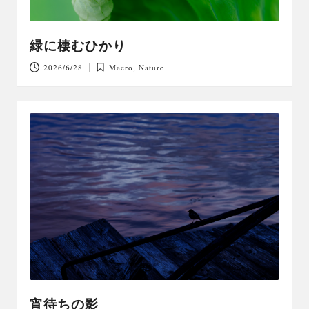
緑に棲むひかり
2026/6/28
Macro
,
Nature
Posted
in
宵待ちの影