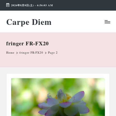
2026年8月8日(土)
-
6:56:04 AM
Skip
Carpe Diem
to
Weekend
content
Wonderland
fringer FR-FX20
Home
fringer FR-FX20
Page 2