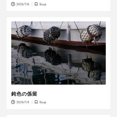
2026/7/6
Snap
Posted
in
鈍色の係留
2026/7/4
Snap
Posted
in