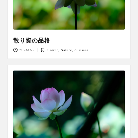
散り際の品格
2026/7/9
Flower
,
Nature
,
Summer
Posted
in