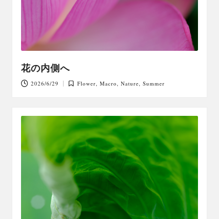
花の内側へ
2026/6/29
Flower
,
Macro
,
Nature
,
Summer
Posted
in