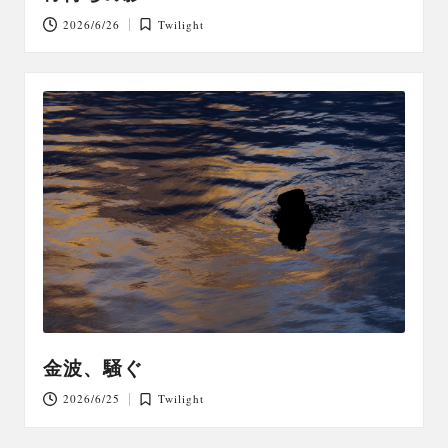
2026/6/26
Twilight
Posted
in
金波、騒ぐ
2026/6/25
Twilight
Posted
in