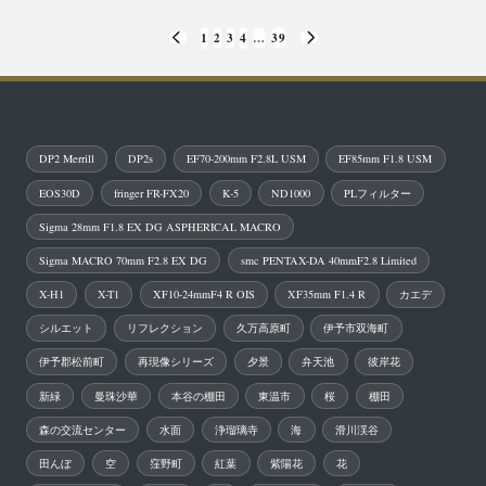
投
1
2
3
4
…
39
PREVIOUS
NEXT
稿
PAGE
PAGE
の
ペ
DP2 Merrill
DP2s
EF70-200mm F2.8L USM
EF85mm F1.8 USM
ー
EOS30D
fringer FR-FX20
K-5
ND1000
PLフィルター
ジ
Sigma 28mm F1.8 EX DG ASPHERICAL MACRO
送
Sigma MACRO 70mm F2.8 EX DG
smc PENTAX-DA 40mmF2.8 Limited
り
X-H1
X-T1
XF10-24mmF4 R OIS
XF35mm F1.4 R
カエデ
シルエット
リフレクション
久万高原町
伊予市双海町
伊予郡松前町
再現像シリーズ
夕景
弁天池
彼岸花
新緑
曼珠沙華
本谷の棚田
東温市
桜
棚田
森の交流センター
水面
浄瑠璃寺
海
滑川渓谷
田んぼ
空
窪野町
紅葉
紫陽花
花