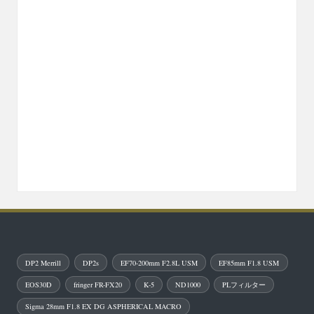
DP2 Merrill
DP2s
EF70-200mm F2.8L USM
EF85mm F1.8 USM
EOS30D
fringer FR-FX20
K-5
ND1000
PLフィルター
Sigma 28mm F1.8 EX DG ASPHERICAL MACRO