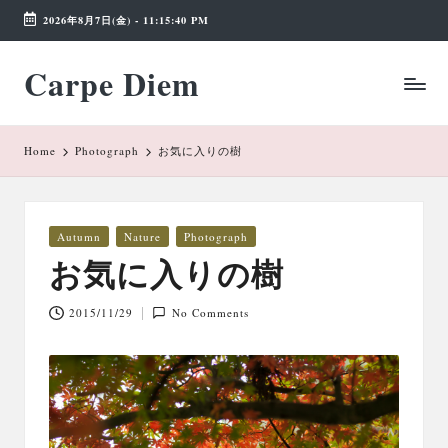
2026年8月7日(金)
-
11:15:40 PM
Skip
Carpe Diem
to
Weekend
content
Wonderland
Home
Photograph
お気に入りの樹
Posted
Autumn
Nature
Photograph
in
お気に入りの樹
2015/11/29
No Comments