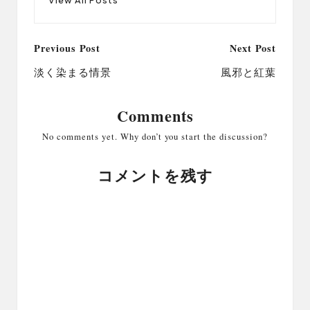
Post
Previous Post
Next Post
navigation
淡く染まる情景
風邪と紅葉
Comments
No comments yet. Why don’t you start the discussion?
コメントを残す