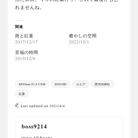
れませんね。
関連
雨と紅葉
癒やしの空間
2017/12/17
2022/12/1
至福の時間
2019/12/9
Tags:
EF85mm F1.8 USM
EOS30D
カエデ
惣河内神社
紅葉
Last updated on 2021/4/4
boss9214
View All Posts