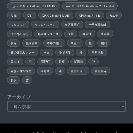
Sigma MACRO 70mm F2.8 EX DG
smc PENTAX-DA 40mmF2.8 Limited
X-H1
X-T1
XF10-24mmF4 R OIS
XF35mm F1.4 R
カエデ
シルエット
リフレクション
久万高原町
伊予市双海町
伊予郡松前町
再現像シリーズ
夕景
弁天池
彼岸花
新緑
曼珠沙華
本谷の棚田
東温市
桜
棚田
森の交流センター
水面
浄瑠璃寺
海
滑川渓谷
田んぼ
空
窪野町
紅葉
紫陽花
花
花き研究指導室
落ち葉
蓮
重信川河口
金毘羅寺
長浜
雲
アーカイブ