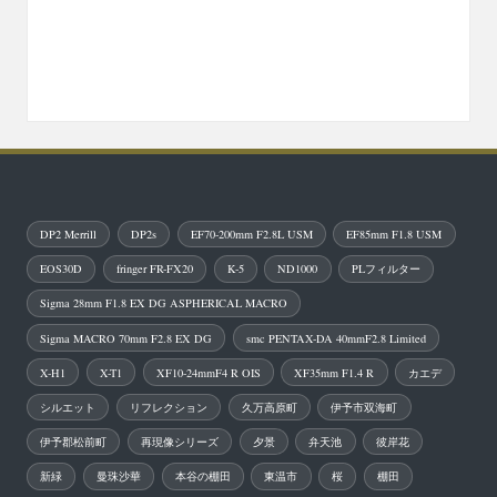
DP2 Merrill
DP2s
EF70-200mm F2.8L USM
EF85mm F1.8 USM
EOS30D
fringer FR-FX20
K-5
ND1000
PLフィルター
Sigma 28mm F1.8 EX DG ASPHERICAL MACRO
Sigma MACRO 70mm F2.8 EX DG
smc PENTAX-DA 40mmF2.8 Limited
X-H1
X-T1
XF10-24mmF4 R OIS
XF35mm F1.4 R
カエデ
シルエット
リフレクション
久万高原町
伊予市双海町
伊予郡松前町
再現像シリーズ
夕景
弁天池
彼岸花
新緑
曼珠沙華
本谷の棚田
東温市
桜
棚田