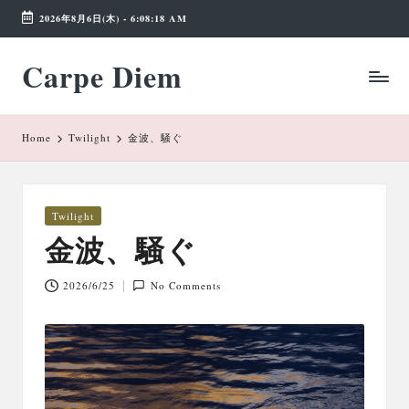
2026年8月6日(木)
-
6:08:18 AM
Skip
Carpe Diem
to
Weekend
content
Wonderland
Home
Twilight
金波、騒ぐ
Posted
Twilight
in
金波、騒ぐ
2026/6/25
No Comments