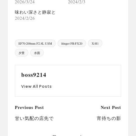
2026/3/24
2024/2/3
味わい深さと静寂と
2024/2/26
Tags:
EF70-200mm F2.8L USM
fringer FR-FX20
X-H1
夕景
水面
boss9214
View All Posts
Post
Previous Post
Next Post
navigation
甘い気配の店先で
宵待ちの影