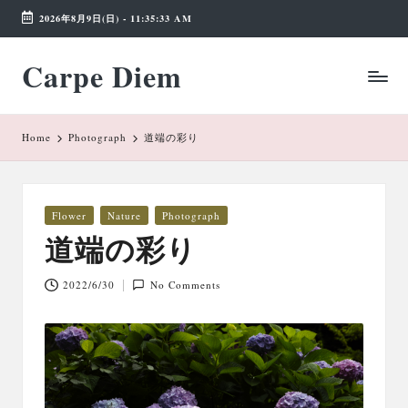
2026年8月9日(日)
-
11:35:33 AM
Skip
Carpe Diem
to
Weekend
content
Wonderland
Home
Photograph
道端の彩り
Posted
Flower
Nature
Photograph
in
道端の彩り
2022/6/30
No Comments