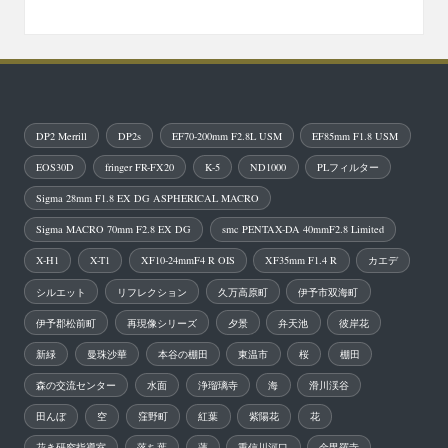
DP2 Merrill
DP2s
EF70-200mm F2.8L USM
EF85mm F1.8 USM
EOS30D
fringer FR-FX20
K-5
ND1000
PLフィルター
Sigma 28mm F1.8 EX DG ASPHERICAL MACRO
Sigma MACRO 70mm F2.8 EX DG
smc PENTAX-DA 40mmF2.8 Limited
X-H1
X-T1
XF10-24mmF4 R OIS
XF35mm F1.4 R
カエデ
シルエット
リフレクション
久万高原町
伊予市双海町
伊予郡松前町
再現像シリーズ
夕景
弁天池
彼岸花
新緑
曼珠沙華
本谷の棚田
東温市
桜
棚田
森の交流センター
水面
浄瑠璃寺
海
滑川渓谷
田んぼ
空
窪野町
紅葉
紫陽花
花
花き研究指導室
落ち葉
蓮
重信川河口
金毘羅寺