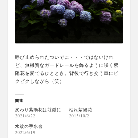
呼び止められた
ついでに・・・ではないけれ
ど、無機質なガードレールを飾るように咲く紫
陽花を愛でるひととき。背後で行き交う車にビ
クビクしながら（笑）
関連
変わり紫陽花は荘厳に
枯れ紫陽花
2021/6/22
2015/10/2
水紋の手水舎
2022/6/19