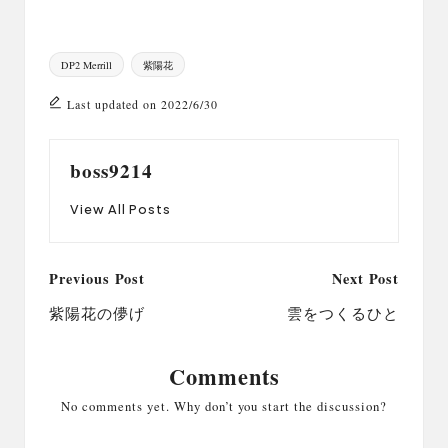
Tags:
DP2 Merrill
紫陽花
Last updated on 2022/6/30
boss9214
View All Posts
Post
Previous Post
Next Post
navigation
紫陽花の儚げ
雲をつくるひと
Comments
No comments yet. Why don’t you start the discussion?