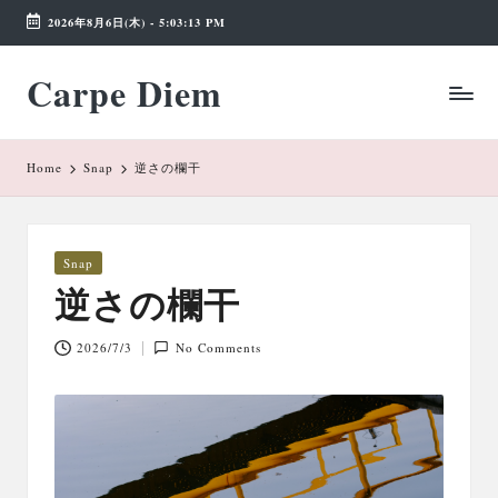
2026年8月6日(木)
-
5:03:14 PM
Skip
Carpe Diem
to
Weekend
content
Wonderland
Home
Snap
逆さの欄干
Posted
Snap
in
逆さの欄干
2026/7/3
No Comments