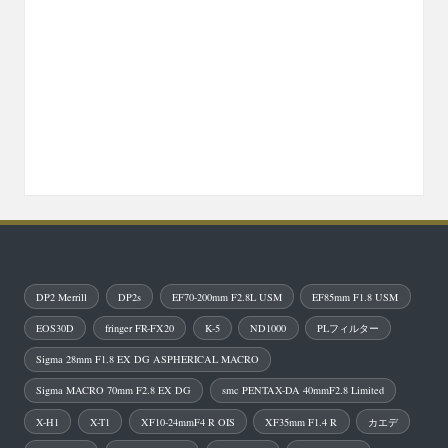
DP2 Merrill
DP2s
EF70-200mm F2.8L USM
EF85mm F1.8 USM
EOS30D
fringer FR-FX20
K-5
ND1000
PLフィルター
Sigma 28mm F1.8 EX DG ASPHERICAL MACRO
Sigma MACRO 70mm F2.8 EX DG
smc PENTAX-DA 40mmF2.8 Limited
X-H1
X-T1
XF10-24mmF4 R OIS
XF35mm F1.4 R
カエデ