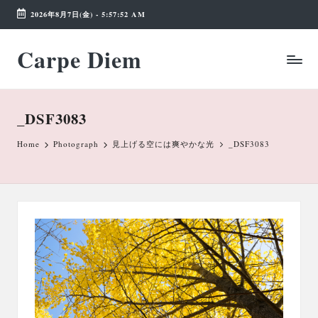
2026年8月7日(金)
-
5:57:52 AM
Skip
Carpe Diem
to
Weekend
content
Wonderland
_DSF3083
Home
Photograph
見上げる空には爽やかな光
_DSF3083