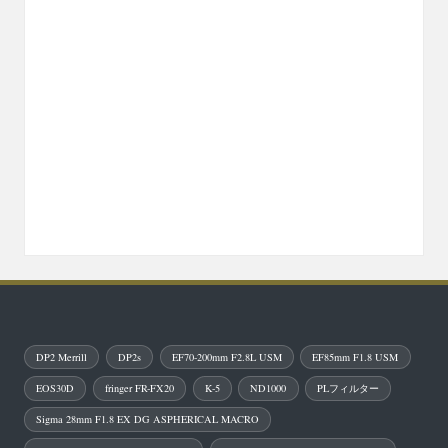
DP2 Merrill
DP2s
EF70-200mm F2.8L USM
EF85mm F1.8 USM
EOS30D
fringer FR-FX20
K-5
ND1000
PLフィルター
Sigma 28mm F1.8 EX DG ASPHERICAL MACRO