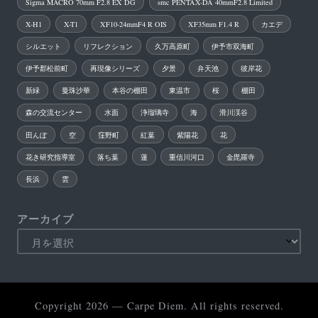
Sigma MACRO 70mm F2.8 EX DG
smc PENTAX-DA 40mmF2.8 Limited
X-H1
X-T1
XF10-24mmF4 R OIS
XF35mm F1.4 R
カエデ
シルエット
リフレクション
久万高原町
伊予市双海町
伊予郡松前町
再現像シリーズ
夕景
弁天池
彼岸花
新緑
曼珠沙華
本谷の棚田
東温市
桜
棚田
森の交流センター
水面
浄瑠璃寺
海
滑川渓谷
田んぼ
空
窪野町
紅葉
紫陽花
花
花き研究指導室
落ち葉
蓮
重信川河口
金毘羅寺
長浜
雲
アーカイブ
Copyright 2026 — Carpe Diem. All rights reserved.