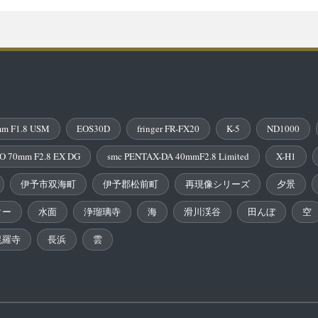
m F1.8 USM
EOS30D
fringer FR-FX20
K-5
ND1000
O 70mm F2.8 EX DG
smc PENTAX-DA 40mmF2.8 Limited
X-H1
伊予市双海町
伊予郡松前町
再現像シリーズ
夕景
ター
水面
浄瑠璃寺
海
滑川渓谷
田んぼ
空
毘羅寺
長浜
雲