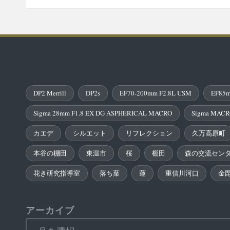
DP2 Merrill
DP2s
EF70-200mm F2.8L USM
EF85m
Sigma 28mm F1.8 EX DG ASPHERICAL MACRO
Sigma MACR
カエデ
シルエット
リフレクション
久万高原町
本谷の棚田
東温市
桜
棚田
森の交流セン
花き研究指導室
落ち葉
蓮
重信川河口
金
アーカイブ