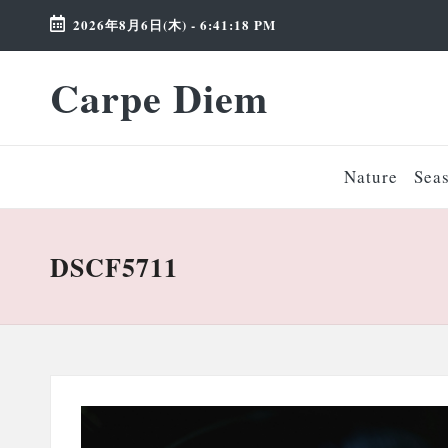
2026年8月6日(木)
-
6:41:18 PM
Skip
Carpe Diem
to
Weekend
content
Wonderland
Nature
Sea
DSCF5711