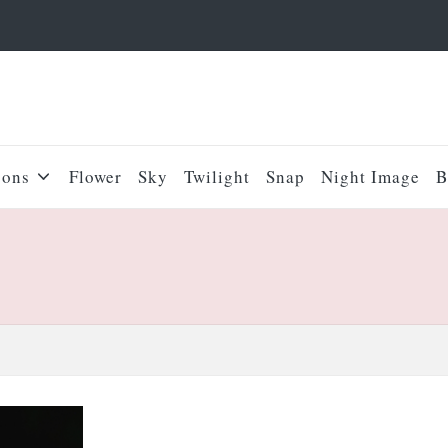
sons
Flower
Sky
Twilight
Snap
Night Image
B