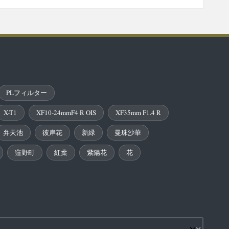
PLフィルター
X-T1
XF10-24mmF4 R OIS
XF35mm F1.4 R
弁天池
彼岸花
新緑
曼珠沙華
窪野町
紅葉
紫陽花
花