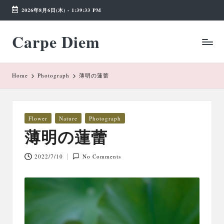
2026年8月6日(木)
-
1:39:34 PM
Skip
Carpe Diem
to
Weekend
content
Wonderland
Home
Photograph
薄明の蓮蕾
Posted
Flower
Nature
Photograph
in
薄明の蓮蕾
2022/7/10
No Comments