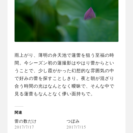
雨上がり、薄明の弁天池で蓮蕾を狙う至福の時
間。今シーズン初の蓮撮影はやはり蕾からとい
うことで、少し霞がかった幻想的な雰囲気の中
で好みの蕾を探すことしきり。夜と朝が混ざり
合う時間の光はなんとなく曖昧で、そんな中で
見る蓮蕾もなんとなく儚い面持ちで。
関連
蕾の数だけ
つぼみ
2017/7/17
2017/7/15