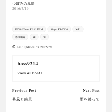
つぼみの風情
2016/7/19
Tags:
EF70-200mm F2.8L USM
fringer FR-FX20
X-T1
浄瑠璃寺
花
蓮
Last updated on 2022/7/10
boss9214
View All Posts
Post
Previous Post
Next Post
navigation
暴風と絶景
雨を纏って