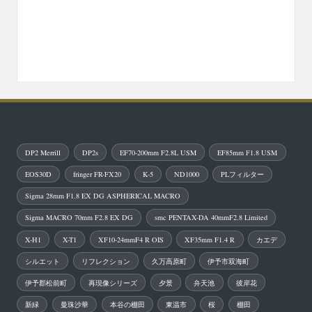
DP2 Merrill
DP2s
EF70-200mm F2.8L USM
EF85mm F1.8 USM
EOS30D
fringer FR-FX20
K-5
ND1000
PLフィルター
Sigma 28mm F1.8 EX DG ASPHERICAL MACRO
Sigma MACRO 70mm F2.8 EX DG
smc PENTAX-DA 40mmF2.8 Limited
X-H1
X-T1
XF10-24mmF4 R OIS
XF35mm F1.4 R
カエデ
シルエット
リフレクション
久万高原町
伊予市双海町
伊予郡松前町
再現像シリーズ
夕景
弁天池
彼岸花
新緑
曼珠沙華
本谷の棚田
東温市
桜
棚田