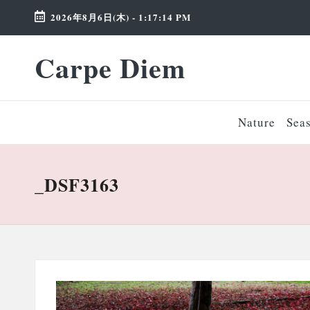
2026年8月6日(木)
-
1:17:15 PM
Skip
Carpe Diem
to
Weekend
content
Wonderland
Nature
Sea
_DSF3163