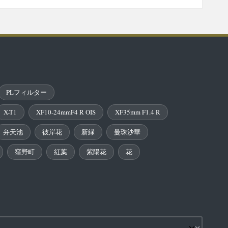
PLフィルター
X-T1
XF10-24mmF4 R OIS
XF35mm F1.4 R
弁天池
彼岸花
新緑
曼珠沙華
窪野町
紅葉
紫陽花
花