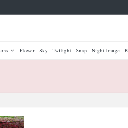
sons
Flower
Sky
Twilight
Snap
Night Image
B