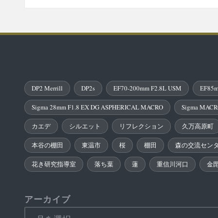
DP2 Merrill
DP2s
EF70-200mm F2.8L USM
EF85m
Sigma 28mm F1.8 EX DG ASPHERICAL MACRO
Sigma MACR
カエデ
シルエット
リフレクション
久万高原町
本谷の棚田
東温市
桜
棚田
森の交流セン
花き研究指導室
落ち葉
蓮
重信川河口
金
アーカイブ