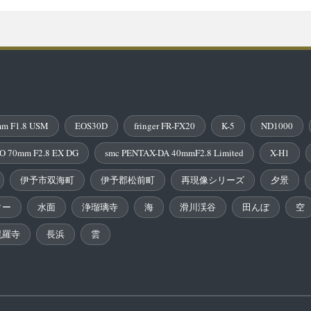
m F1.8 USM
EOS30D
fringer FR-FX20
K-5
ND1000
O 70mm F2.8 EX DG
smc PENTAX-DA 40mmF2.8 Limited
X-H1
伊予市双海町
伊予郡松前町
再現像シリーズ
夕景
ター
水面
浄瑠璃寺
海
滑川渓谷
田んぼ
空
毘羅寺
長浜
雲