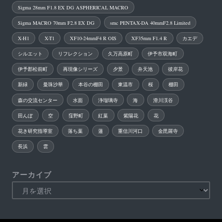
Sigma 28mm F1.8 EX DG ASPHERICAL MACRO
Sigma MACRO 70mm F2.8 EX DG
smc PENTAX-DA 40mmF2.8 Limited
X-H1
X-T1
XF10-24mmF4 R OIS
XF35mm F1.4 R
カエデ
シルエット
リフレクション
久万高原町
伊予市双海町
伊予郡松前町
再現像シリーズ
夕景
弁天池
彼岸花
新緑
曼珠沙華
本谷の棚田
東温市
桜
棚田
森の交流センター
水面
浄瑠璃寺
海
滑川渓谷
田んぼ
空
窪野町
紅葉
紫陽花
花
花き研究指導室
落ち葉
蓮
重信川河口
金毘羅寺
長浜
雲
アーカイブ