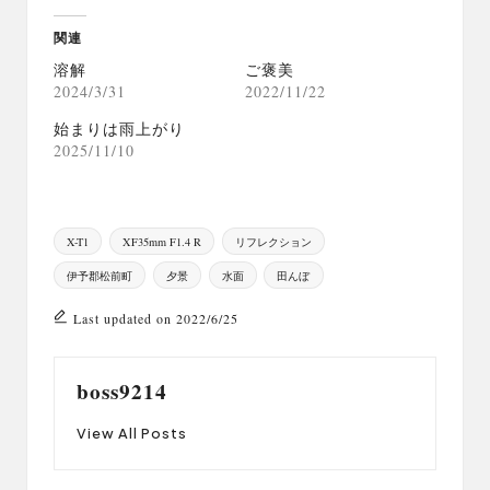
関連
溶解
ご褒美
2024/3/31
2022/11/22
始まりは雨上がり
2025/11/10
Tags:
X-T1
XF35mm F1.4 R
リフレクション
伊予郡松前町
夕景
水面
田んぼ
Last updated on 2022/6/25
boss9214
View All Posts