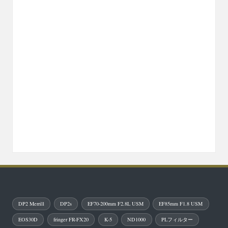
DP2 Merrill
DP2s
EF70-200mm F2.8L USM
EF85mm F1.8 USM
EOS30D
fringer FR-FX20
K-5
ND1000
PLフィルター