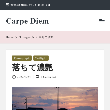
2026年8月8日(土)
-
8:48:38 AM
Skip
Carpe Diem
to
Weekend
content
Wonderland
Home
Photograph
落ちて濃艷
Posted
Photograph
Twilight
in
落ちて濃艷
2022/6/24
1 Comment