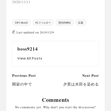
2020/11/11
Tags:
DP2 Merrill
PLフィルター
惣河内神社
紅葉
Last updated on 2019/12/9
boss9214
View All Posts
Post
Previous Post
Next Post
navigation
閑寂の中で
夕景は水田を染める
Comments
No comments yet. Why don’t you start the discussion?