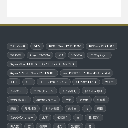
DP2 Merrill
DP2s
EF70-200mm F2.8L USM
EF85mm F1.8 USM
EOS30D
fringer FR-FX20
K-5
ND1000
PLフィルター
Sigma 28mm F1.8 EX DG ASPHERICAL MACRO
Sigma MACRO 70mm F2.8 EX DG
smc PENTAX-DA 40mmF2.8 Limited
X-H1
X-T1
XF10-24mmF4 R OIS
XF35mm F1.4 R
カエデ
シルエット
リフレクション
久万高原町
伊予市双海町
伊予郡松前町
再現像シリーズ
夕景
弁天池
彼岸花
新緑
曼珠沙華
本谷の棚田
東温市
桜
棚田
森の交流センター
水面
浄瑠璃寺
海
滑川渓谷
田んぼ
空
窪野町
紅葉
紫陽花
花