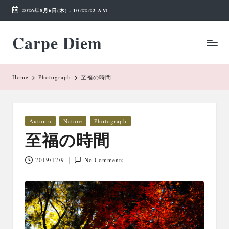
2026年8月6日(木)
-
10:22:22 AM
Skip
Carpe Diem
to
Weekend
content
Wonderland
Home
Photograph
至福の時間
Posted
Autumn
Nature
Photograph
in
至福の時間
2019/12/9
No Comments