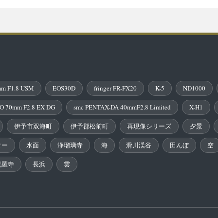
m F1.8 USM
EOS30D
fringer FR-FX20
K-5
ND1000
O 70mm F2.8 EX DG
smc PENTAX-DA 40mmF2.8 Limited
X-H1
伊予市双海町
伊予郡松前町
再現像シリーズ
夕景
ター
水面
浄瑠璃寺
海
滑川渓谷
田んぼ
空
毘羅寺
長浜
雲