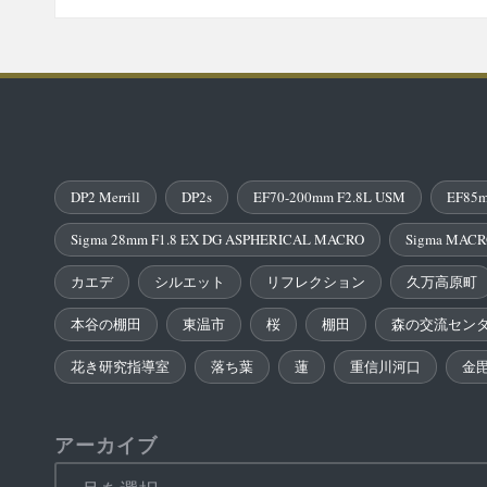
DP2 Merrill
DP2s
EF70-200mm F2.8L USM
EF85m
Sigma 28mm F1.8 EX DG ASPHERICAL MACRO
Sigma MACR
カエデ
シルエット
リフレクション
久万高原町
本谷の棚田
東温市
桜
棚田
森の交流セン
花き研究指導室
落ち葉
蓮
重信川河口
金
アーカイブ