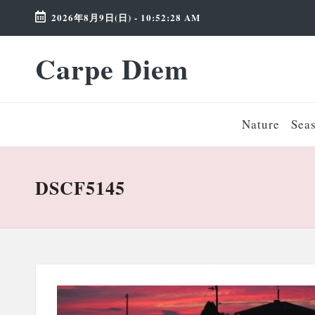
2026年8月9日(日)
-
10:52:29 AM
Skip
Carpe Diem
to
Weekend
content
Wonderland
Nature
Sea
DSCF5145