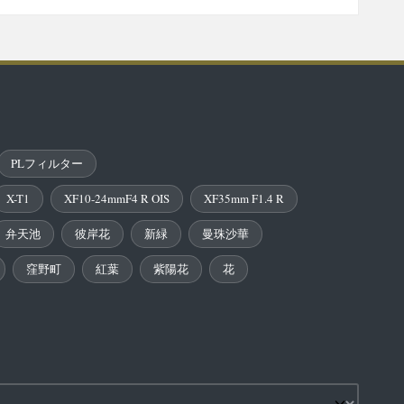
PLフィルター
X-T1
XF10-24mmF4 R OIS
XF35mm F1.4 R
弁天池
彼岸花
新緑
曼珠沙華
窪野町
紅葉
紫陽花
花