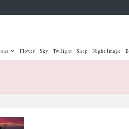
sons
Flower
Sky
Twilight
Snap
Night Image
B