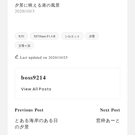
夕景に映える港の風景
2020/10/3
Tags:
X-T1
XF35mm F1.4 R
シルエット
夕景
父母ヶ浜
Last updated on 2020/10/25
boss9214
View All Posts
Post
Previous Post
Next Post
navigation
とある海岸のある日
窓枠あーと
の夕景