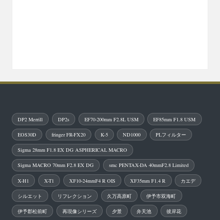
DP2 Merrill
DP2s
EF70-200mm F2.8L USM
EF85mm F1.8 USM
EOS30D
fringer FR-FX20
K-5
ND1000
PLフィルター
Sigma 28mm F1.8 EX DG ASPHERICAL MACRO
Sigma MACRO 70mm F2.8 EX DG
smc PENTAX-DA 40mmF2.8 Limited
X-H1
X-T1
XF10-24mmF4 R OIS
XF35mm F1.4 R
カエデ
シルエット
リフレクション
久万高原町
伊予市双海町
伊予郡松前町
再現像シリーズ
夕景
弁天池
彼岸花