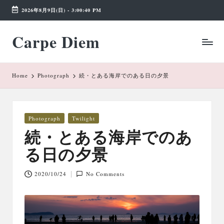
2026年8月9日(日)
-
3:00:40 PM
Skip
Carpe Diem
to
Weekend
content
Wonderland
Home
Photograph
続・とある海岸でのある日の夕景
Posted
Photograph
Twilight
in
続・とある海岸でのあ
る日の夕景
2020/10/24
No Comments