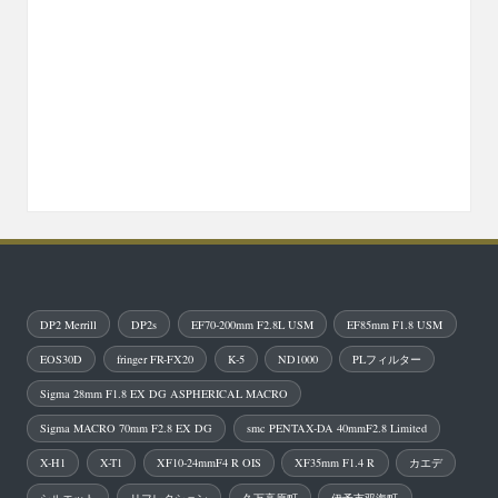
DP2 Merrill
DP2s
EF70-200mm F2.8L USM
EF85mm F1.8 USM
EOS30D
fringer FR-FX20
K-5
ND1000
PLフィルター
Sigma 28mm F1.8 EX DG ASPHERICAL MACRO
Sigma MACRO 70mm F2.8 EX DG
smc PENTAX-DA 40mmF2.8 Limited
X-H1
X-T1
XF10-24mmF4 R OIS
XF35mm F1.4 R
カエデ
シルエット
リフレクション
久万高原町
伊予市双海町