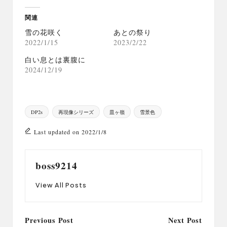
関連
雪の花咲く
あとの祭り
2022/1/15
2023/2/22
白い息とは裏腹に
2024/12/19
Tags:
DP2s
再現像シリーズ
皿ヶ嶺
雪景色
Last updated on 2022/1/8
boss9214
View All Posts
Post
Previous Post
Next Post