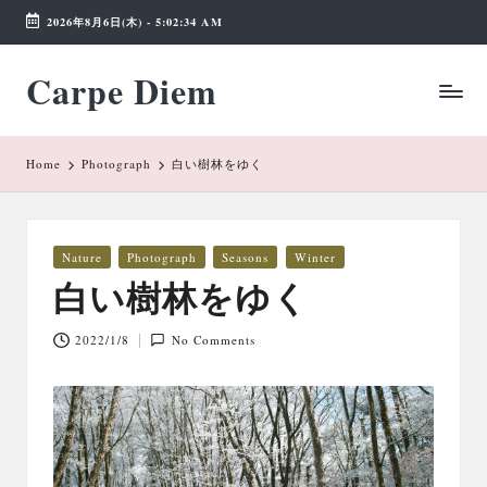
2026年8月6日(木)
-
5:02:34 AM
Skip
Carpe Diem
to
Weekend
content
Wonderland
Home
Photograph
白い樹林をゆく
Posted
Nature
Photograph
Seasons
Winter
in
白い樹林をゆく
2022/1/8
No Comments