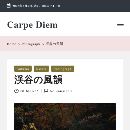
2026年8月6日(木)
-
10:32:54 PM
Skip
Carpe Diem
to
Weekend
content
Wonderland
Home
Photograph
渓谷の風韻
Posted
Autumn
Nature
Photograph
in
渓谷の風韻
2016/11/23
No Comments