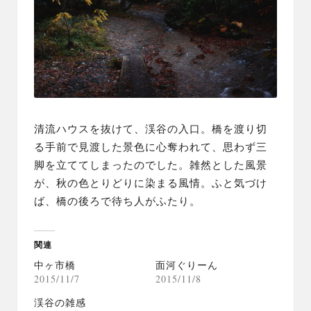
清流ハウスを抜けて、渓谷の入口。橋を渡り切
る手前で見渡した景色に心奪われて、思わず三
脚を立ててしまったのでした。雑然とした風景
が、秋の色とりどりに染まる風情。ふと気づけ
ば、橋の後ろで待ち人がふたり。
関連
中ヶ市橋
面河ぐりーん
2015/11/7
2015/11/8
渓谷の雑感