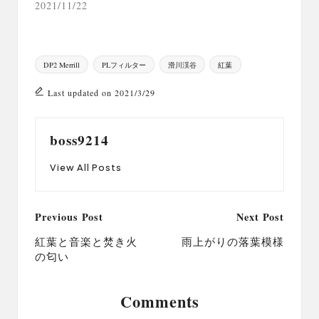
2021/11/22
Tags:
DP2 Merrill
PLフィルター
滑川渓谷
紅葉
Last updated on 2021/3/29
boss9214
View All Posts
Post
Previous Post
Next Post
navigation
紅葉と音楽と焚き火
雨上がりの落葉模様
の匂い
Comments