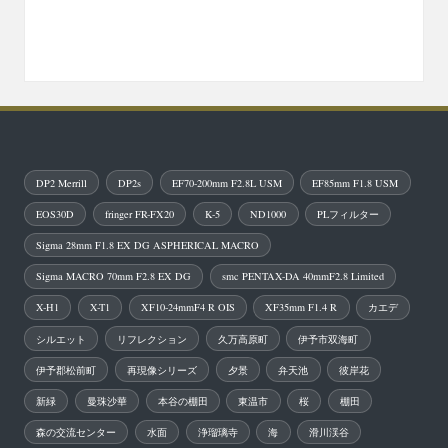
DP2 Merrill
DP2s
EF70-200mm F2.8L USM
EF85mm F1.8 USM
EOS30D
fringer FR-FX20
K-5
ND1000
PLフィルター
Sigma 28mm F1.8 EX DG ASPHERICAL MACRO
Sigma MACRO 70mm F2.8 EX DG
smc PENTAX-DA 40mmF2.8 Limited
X-H1
X-T1
XF10-24mmF4 R OIS
XF35mm F1.4 R
カエデ
シルエット
リフレクション
久万高原町
伊予市双海町
伊予郡松前町
再現像シリーズ
夕景
弁天池
彼岸花
新緑
曼珠沙華
本谷の棚田
東温市
桜
棚田
森の交流センター
水面
浄瑠璃寺
海
滑川渓谷