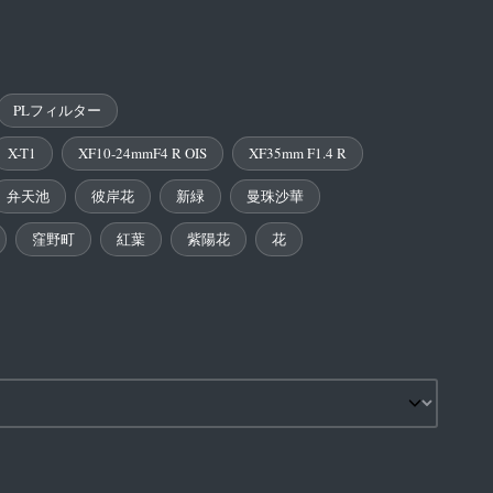
PLフィルター
X-T1
XF10-24mmF4 R OIS
XF35mm F1.4 R
弁天池
彼岸花
新緑
曼珠沙華
窪野町
紅葉
紫陽花
花