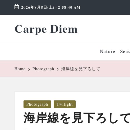
2026年8月8日(土)
-
2:58:41 AM
Skip
Carpe Diem
to
Weekend
content
Wonderland
Nature
Sea
Home
Photograph
海岸線を見下ろして
Posted
Photograph
Twilight
in
海岸線を見下ろし