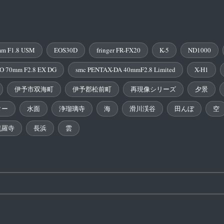
m F1.8 USM
EOS30D
fringer FR-FX20
K-5
ND1000
O 70mm F2.8 EX DG
smc PENTAX-DA 40mmF2.8 Limited
X-H1
伊予市双海町
伊予郡松前町
再現像シリーズ
夕景
ター
水面
浄瑠璃寺
海
滑川渓谷
田んぼ
空
毘羅寺
長浜
雲