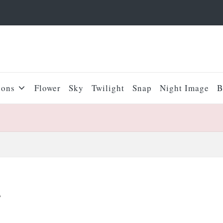
sons
Flower
Sky
Twilight
Snap
Night Image
B
て