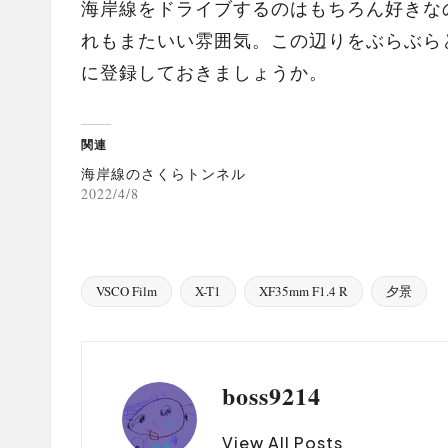
海岸線をドライブするのはもちろん好きな
れもまたいい雰囲気。この辺りをぶらぶら
に登録しておきましょうか。
関連
海岸線のさくらトンネル
2022/4/8
VSCO Film
X-T1
XF35mm F1.4 R
夕景
Tags:
boss9214
View All Posts