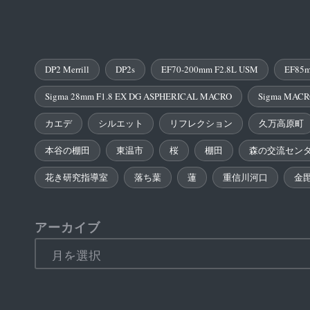
DP2 Merrill
DP2s
EF70-200mm F2.8L USM
EF85m
Sigma 28mm F1.8 EX DG ASPHERICAL MACRO
Sigma MACR
カエデ
シルエット
リフレクション
久万高原町
本谷の棚田
東温市
桜
棚田
森の交流セン
花き研究指導室
落ち葉
蓮
重信川河口
金
アーカイブ