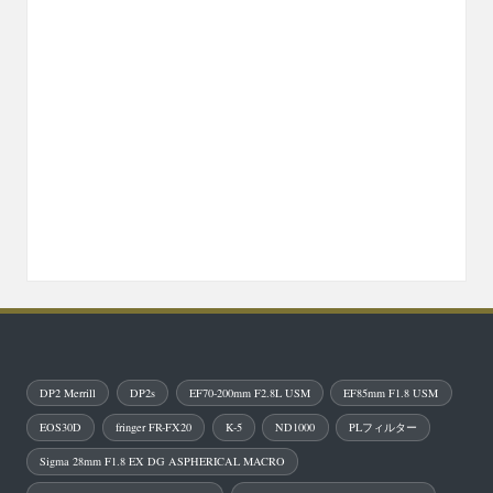
DP2 Merrill
DP2s
EF70-200mm F2.8L USM
EF85mm F1.8 USM
EOS30D
fringer FR-FX20
K-5
ND1000
PLフィルター
Sigma 28mm F1.8 EX DG ASPHERICAL MACRO