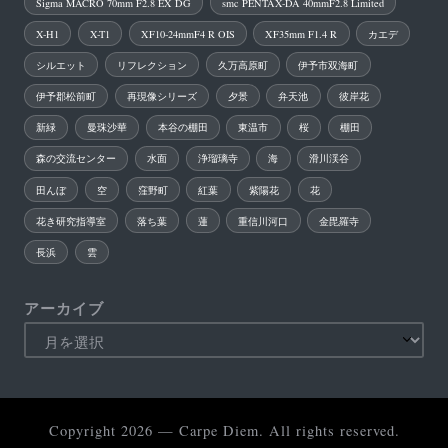
Sigma MACRO 70mm F2.8 EX DG
smc PENTAX-DA 40mmF2.8 Limited
X-H1
X-T1
XF10-24mmF4 R OIS
XF35mm F1.4 R
カエデ
シルエット
リフレクション
久万高原町
伊予市双海町
伊予郡松前町
再現像シリーズ
夕景
弁天池
彼岸花
新緑
曼珠沙華
本谷の棚田
東温市
桜
棚田
森の交流センター
水面
浄瑠璃寺
海
滑川渓谷
田んぼ
空
窪野町
紅葉
紫陽花
花
花き研究指導室
落ち葉
蓮
重信川河口
金毘羅寺
長浜
雲
アーカイブ
Copyright 2026 — Carpe Diem. All rights reserved.