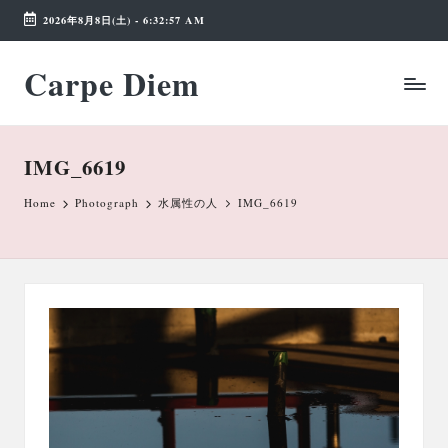
2026年8月8日(土)
-
6:32:57 AM
Skip
Carpe Diem
to
Weekend
content
Wonderland
IMG_6619
Home
Photograph
水属性の人
IMG_6619