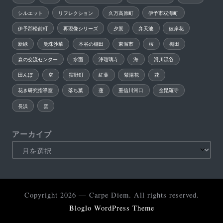
シルエット
リフレクション
久万高原町
伊予市双海町
伊予郡松前町
再現像シリーズ
夕景
弁天池
彼岸花
新緑
曼珠沙華
本谷の棚田
東温市
桜
棚田
森の交流センター
水面
浄瑠璃寺
海
滑川渓谷
田んぼ
空
窪野町
紅葉
紫陽花
花
花き研究指導室
落ち葉
蓮
重信川河口
金毘羅寺
長浜
雲
アーカイブ
Copyright 2026 — Carpe Diem. All rights reserved.
Bloglo WordPress Theme