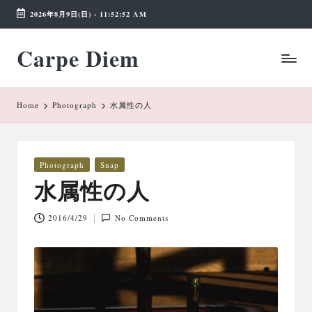
2026年8月9日(日)
-
11:52:53 AM
Skip
Carpe Diem
to
Weekend
content
Wonderland
Home
Photograph
水属性の人
Posted
Photograph
Snap
in
水属性の人
2016/4/29
No Comments