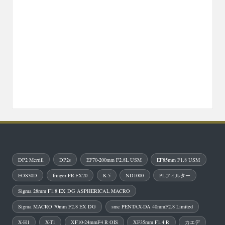
DP2 Merrill
DP2s
EF70-200mm F2.8L USM
EF85mm F1.8 USM
EOS30D
fringer FR-FX20
K-5
ND1000
PLフィルター
Sigma 28mm F1.8 EX DG ASPHERICAL MACRO
Sigma MACRO 70mm F2.8 EX DG
smc PENTAX-DA 40mmF2.8 Limited
X-H1
X-T1
XF10-24mmF4 R OIS
XF35mm F1.4 R
カエデ