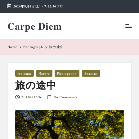
2026年8月8日(土)
-
7:12:36 PM
Skip
Carpe Diem
to
Weekend
content
Wonderland
Home
Photograph
旅の途中
Posted
Autumn
Nature
Photograph
Seasons
in
旅の途中
2018/11/26
No Comments