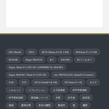
DP2 Merrill
DP2s
EF70-200mm F2.8L USM
EF85mm F1.8 USM
EOS30D
fringer FR-FX20
K-5
ND1000
PLフィルター
Sigma 28mm F1.8 EX DG ASPHERICAL MACRO
Sigma MACRO 70mm F2.8 EX DG
smc PENTAX-DA 40mmF2.8 Limited
X-H1
X-T1
XF10-24mmF4 R OIS
XF35mm F1.4 R
カエデ
シルエット
リフレクション
久万高原町
伊予市双海町
伊予郡松前町
再現像シリーズ
夕景
弁天池
彼岸花
新緑
曼珠沙華
本谷の棚田
東温市
桜
棚田