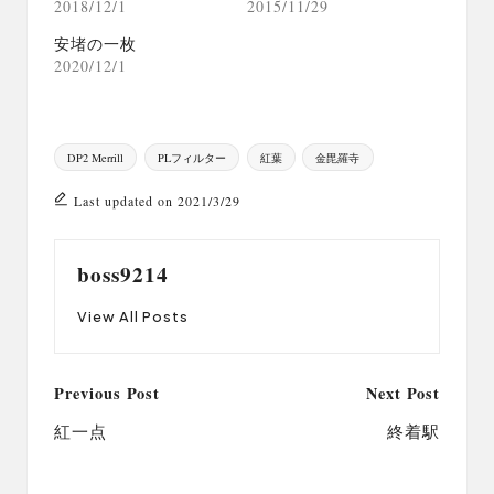
2018/12/1
2015/11/29
安堵の一枚
2020/12/1
Tags:
DP2 Merrill
PLフィルター
紅葉
金毘羅寺
Last updated on 2021/3/29
boss9214
View All Posts
Post
Previous Post
Next Post
navigation
紅一点
終着駅