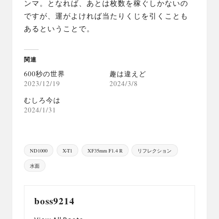
ンマ。となれば、あとは枚数を稼ぐしかないの
ですが、運がよければ当たりくじを引くことも
あるということで。
関連
600秒の世界
趣は違えど
2023/12/19
2024/3/8
むしろ今は
2024/1/31
Tags:
ND1000
X-T1
XF35mm F1.4 R
リフレクション
水面
boss9214