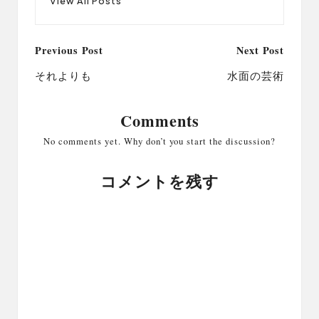
View All Posts
Post
Previous Post
Next Post
navigation
それよりも
水面の芸術
Comments
No comments yet. Why don’t you start the discussion?
コメントを残す