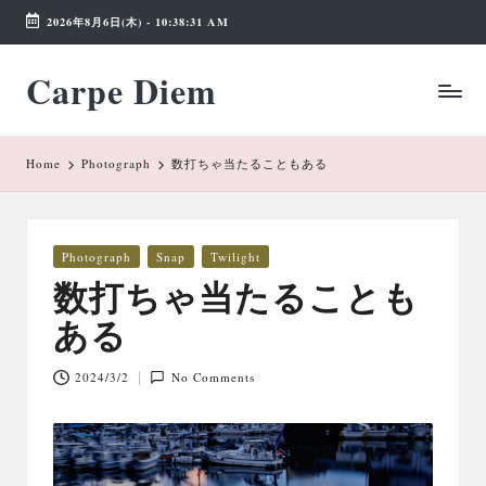
2026年8月6日(木)
-
10:38:31 AM
Skip
Carpe Diem
to
Weekend
content
Wonderland
Home
Photograph
数打ちゃ当たることもある
Posted
Photograph
Snap
Twilight
in
数打ちゃ当たることも
ある
2024/3/2
No Comments