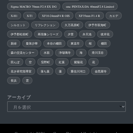
Sigma MACRO 70mm F2.8 EX DG
smc PENTAX-DA 40mmF2.8 Limited
X-H1
X-T1
XF10-24mmF4 R OIS
XF35mm F1.4 R
カエデ
シルエット
リフレクション
久万高原町
伊予市双海町
伊予郡松前町
再現像シリーズ
夕景
弁天池
彼岸花
新緑
曼珠沙華
本谷の棚田
東温市
桜
棚田
森の交流センター
水面
浄瑠璃寺
海
滑川渓谷
田んぼ
空
窪野町
紅葉
紫陽花
花
花き研究指導室
落ち葉
蓮
重信川河口
金毘羅寺
長浜
雲
アーカイブ