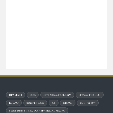
DP2 Merrill
DP2s
EF70-200mm F2.8L USM
EF85mm F1.8 USM
EOS30D
fringer FR-FX20
K-5
ND1000
PLフィルター
Sigma 28mm F1.8 EX DG ASPHERICAL MACRO