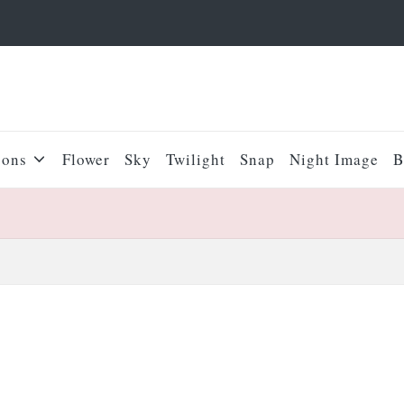
sons
Flower
Sky
Twilight
Snap
Night Image
B