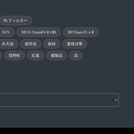
PLフィルター
X-T1
XF10-24mmF4 R OIS
XF35mm F1.4 R
弁天池
彼岸花
新緑
曼珠沙華
窪野町
紅葉
紫陽花
花