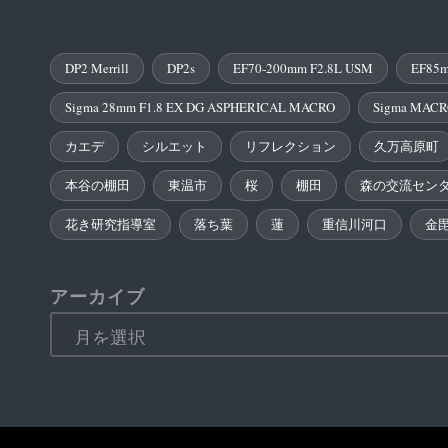
DP2 Merrill
DP2s
EF70-200mm F2.8L USM
EF85m
Sigma 28mm F1.8 EX DG ASPHERICAL MACRO
Sigma MACR
カエデ
シルエット
リフレクション
久万高原町
本谷の棚田
東温市
桜
棚田
森の交流セン
花き研究指導室
落ち葉
蓮
重信川河口
金
アーカイブ