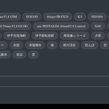
m F1.8 USM
EOS30D
fringer FR-FX20
K-5
ND1000
O 70mm F2.8 EX DG
smc PENTAX-DA 40mmF2.8 Limited
X-H1
伊予市双海町
伊予郡松前町
再現像シリーズ
夕景
ター
水面
浄瑠璃寺
海
滑川渓谷
田んぼ
空
毘羅寺
長浜
雲