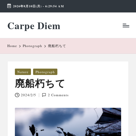
2026年8月10日(月)
-
6:29:54 AM
Skip
Carpe Diem
to
Weekend
content
Wonderland
Home
Photograph
廃船朽ちて
Posted
Nature
Photograph
in
廃船朽ちて
2024/2/5
2 Comments