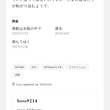
が転がり込むようで。
関連
廃船は水鏡の中で
腐光
2025/1/24
2026/6/9
満ちてゆく
2025/1/26
Tags:
ND1000
X-T1
XF35mm F1.4 R
リフレクション
水面
Last updated on 2024/2/6
boss9214
View All Posts