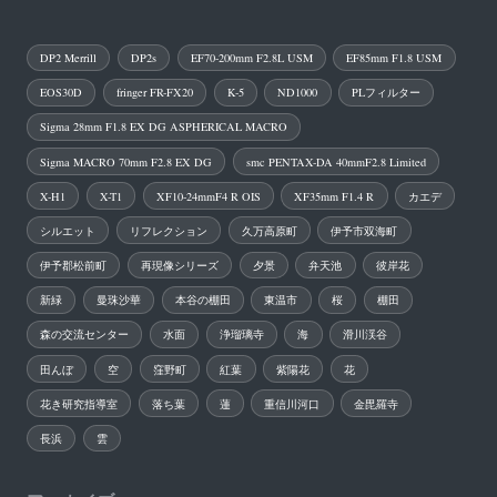
DP2 Merrill
DP2s
EF70-200mm F2.8L USM
EF85mm F1.8 USM
EOS30D
fringer FR-FX20
K-5
ND1000
PLフィルター
Sigma 28mm F1.8 EX DG ASPHERICAL MACRO
Sigma MACRO 70mm F2.8 EX DG
smc PENTAX-DA 40mmF2.8 Limited
X-H1
X-T1
XF10-24mmF4 R OIS
XF35mm F1.4 R
カエデ
シルエット
リフレクション
久万高原町
伊予市双海町
伊予郡松前町
再現像シリーズ
夕景
弁天池
彼岸花
新緑
曼珠沙華
本谷の棚田
東温市
桜
棚田
森の交流センター
水面
浄瑠璃寺
海
滑川渓谷
田んぼ
空
窪野町
紅葉
紫陽花
花
花き研究指導室
落ち葉
蓮
重信川河口
金毘羅寺
長浜
雲