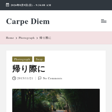
2026年8月9日(日)
-
9:34:09 AM
Skip
Carpe Diem
to
Weekend
content
Wonderland
Home
Photograph
帰り際に
Posted
Photograph
Snap
in
帰り際に
2015/11/21
No Comments