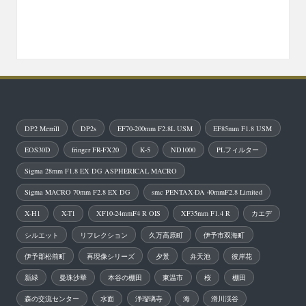
DP2 Merrill
DP2s
EF70-200mm F2.8L USM
EF85mm F1.8 USM
EOS30D
fringer FR-FX20
K-5
ND1000
PLフィルター
Sigma 28mm F1.8 EX DG ASPHERICAL MACRO
Sigma MACRO 70mm F2.8 EX DG
smc PENTAX-DA 40mmF2.8 Limited
X-H1
X-T1
XF10-24mmF4 R OIS
XF35mm F1.4 R
カエデ
シルエット
リフレクション
久万高原町
伊予市双海町
伊予郡松前町
再現像シリーズ
夕景
弁天池
彼岸花
新緑
曼珠沙華
本谷の棚田
東温市
桜
棚田
森の交流センター
水面
浄瑠璃寺
海
滑川渓谷