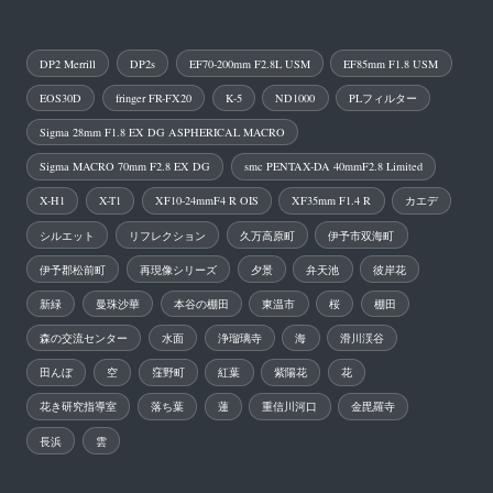
DP2 Merrill
DP2s
EF70-200mm F2.8L USM
EF85mm F1.8 USM
EOS30D
fringer FR-FX20
K-5
ND1000
PLフィルター
Sigma 28mm F1.8 EX DG ASPHERICAL MACRO
Sigma MACRO 70mm F2.8 EX DG
smc PENTAX-DA 40mmF2.8 Limited
X-H1
X-T1
XF10-24mmF4 R OIS
XF35mm F1.4 R
カエデ
シルエット
リフレクション
久万高原町
伊予市双海町
伊予郡松前町
再現像シリーズ
夕景
弁天池
彼岸花
新緑
曼珠沙華
本谷の棚田
東温市
桜
棚田
森の交流センター
水面
浄瑠璃寺
海
滑川渓谷
田んぼ
空
窪野町
紅葉
紫陽花
花
花き研究指導室
落ち葉
蓮
重信川河口
金毘羅寺
長浜
雲