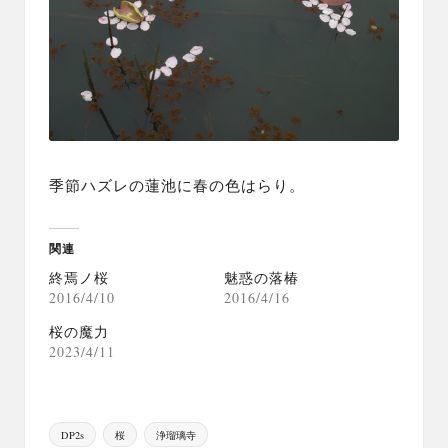
季節ハズレの蓮池に春の色はらり。
関連
終焉ノ桜
魅惑の落椿
2016/4/10
2016/4/16
桜の魔力
2023/4/11
Tags:
DP2s
桜
浄瑠璃寺