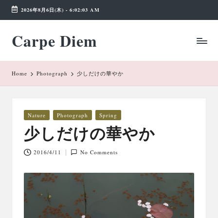
2026年8月6日(木)
-
6:02:04 AM
Skip
Carpe Diem
to
Weekend
content
Wonderland
Home
Photograph
少しだけの華やか
Posted
Nature
Photograph
Spring
in
少しだけの華やか
2016/4/11
No Comments