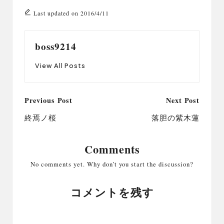
Last updated on 2016/4/11
boss9214
View All Posts
Post
Previous Post
Next Post
navigation
終焉ノ桜
落胆の紫木蓮
Comments
No comments yet. Why don’t you start the discussion?
コメントを残す