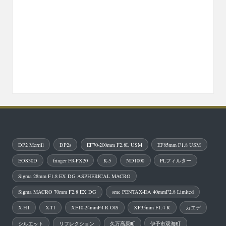
DP2 Merrill
DP2s
EF70-200mm F2.8L USM
EF85mm F1.8 USM
EOS30D
fringer FR-FX20
K-5
ND1000
PLフィルター
Sigma 28mm F1.8 EX DG ASPHERICAL MACRO
Sigma MACRO 70mm F2.8 EX DG
smc PENTAX-DA 40mmF2.8 Limited
X-H1
X-T1
XF10-24mmF4 R OIS
XF35mm F1.4 R
カエデ
シルエット
リフレクション
久万高原町
伊予市双海町