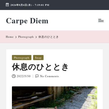
2026年8月6日(木)
-
7:19:01 PM
Skip
Carpe Diem
to
Weekend
content
Wonderland
Home
Photograph
休息のひととき
Posted
Photograph
Snap
in
休息のひととき
2022/5/30
No Comments