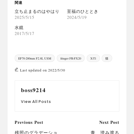
関連
立ち止まるのはやはり
至福のひととき
2025/5/15
2024/5/19
水鏡
2017/5/17
Tags:
EF70-200mm F2.8L USM
fringer FR-FX20
X-T1
猫
Last updated on 2022/5/30
boss9214
View All Posts
Post
Previous Post
Next Post
navigation
残照のグラデーショ
青、澄み渡る