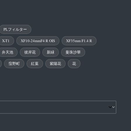
PLフィルター
X-T1
XF10-24mmF4 R OIS
XF35mm F1.4 R
弁天池
彼岸花
新緑
曼珠沙華
窪野町
紅葉
紫陽花
花