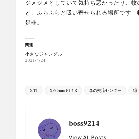
ジメジメとしていて気持ち悪かったり、蚊
と、ふらふらと吸い寄せられる場所です。
是非。
関連
小さなジャングル
2021/4/24
X-T1
XF35mm F1.4 R
森の交流センター
緑
Tags:
boss9214
View All Posts