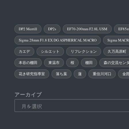
DP2 Merrill
DP2s
EF70-200mm F2.8L USM
EF85m
Sigma 28mm F1.8 EX DG ASPHERICAL MACRO
Sigma MACR
カエデ
シルエット
リフレクション
久万高原町
本谷の棚田
東温市
桜
棚田
森の交流セン
花き研究指導室
落ち葉
蓮
重信川河口
金
アーカイブ