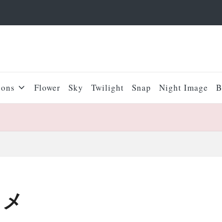
sons
Flower
Sky
Twilight
Snap
Night Image
B
スメ