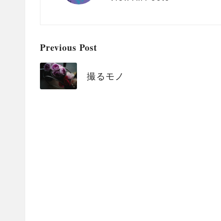
Post
Previous Post
navigation
撮るモノ