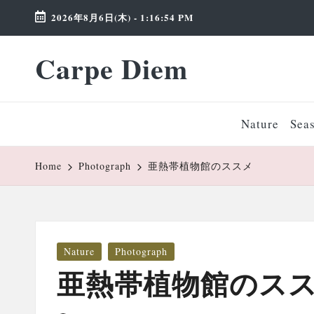
2026年8月6日(木)
-
1:16:55 PM
Skip
Carpe Diem
to
Weekend
content
Wonderland
Nature
Sea
Home
Photograph
亜熱帯植物館のススメ
Posted
Nature
Photograph
in
亜熱帯植物館のス