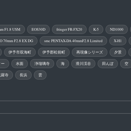
m F1.8 USM
EOS30D
fringer FR-FX20
K-5
ND1000
O 70mm F2.8 EX DG
smc PENTAX-DA 40mmF2.8 Limited
X-H1
伊予市双海町
伊予郡松前町
再現像シリーズ
夕景
ター
水面
浄瑠璃寺
海
滑川渓谷
田んぼ
空
毘羅寺
長浜
雲