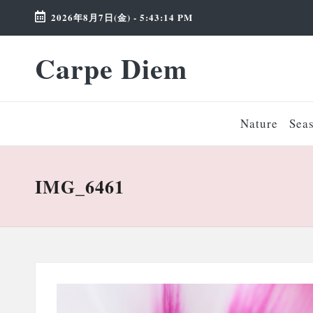
2026年8月7日(金)
-
5:43:15 PM
Skip
Carpe Diem
to
Weekend
content
Wonderland
Nature
Sea
IMG_6461