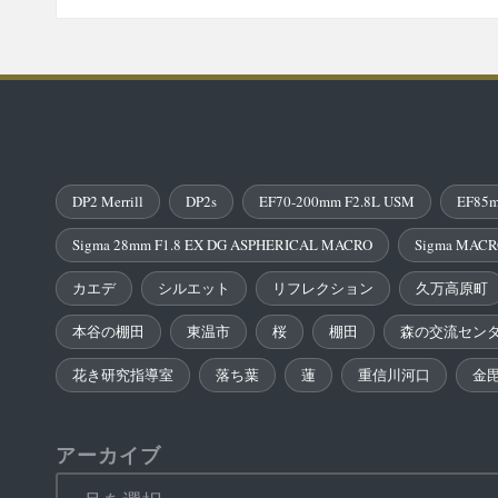
DP2 Merrill
DP2s
EF70-200mm F2.8L USM
EF85m
Sigma 28mm F1.8 EX DG ASPHERICAL MACRO
Sigma MACR
カエデ
シルエット
リフレクション
久万高原町
本谷の棚田
東温市
桜
棚田
森の交流セン
花き研究指導室
落ち葉
蓮
重信川河口
金
アーカイブ