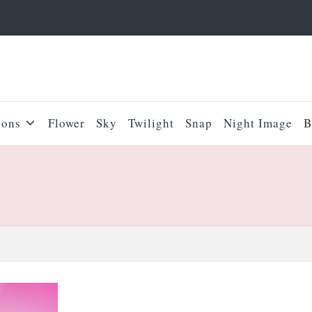
sons
Flower
Sky
Twilight
Snap
Night Image
B