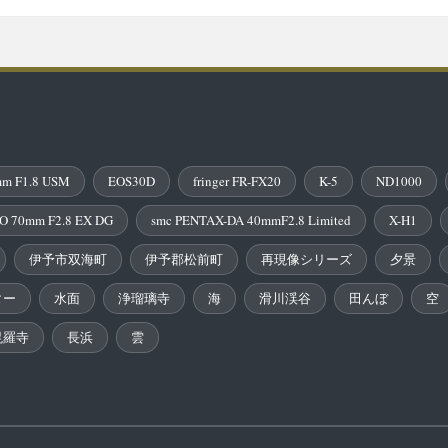
m F1.8 USM
EOS30D
fringer FR-FX20
K-5
ND1000
O 70mm F2.8 EX DG
smc PENTAX-DA 40mmF2.8 Limited
X-H1
伊予市双海町
伊予郡松前町
再現像シリーズ
夕景
ター
水面
浄瑠璃寺
海
滑川渓谷
田んぼ
空
毘羅寺
長浜
雲