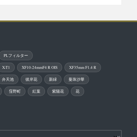
PLフィルター
X-T1
XF10-24mmF4 R OIS
XF35mm F1.4 R
弁天池
彼岸花
新緑
曼珠沙華
窪野町
紅葉
紫陽花
花