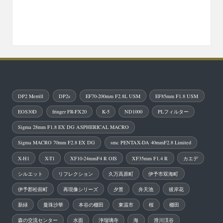
DP2 Merrill
DP2s
EF70-200mm F2.8L USM
EF85mm F1.8 USM
EOS30D
fringer FR-FX20
K-5
ND1000
PLフィルター
Sigma 28mm F1.8 EX DG ASPHERICAL MACRO
Sigma MACRO 70mm F2.8 EX DG
smc PENTAX-DA 40mmF2.8 Limited
X-H1
X-T1
XF10-24mmF4 R OIS
XF35mm F1.4 R
カエデ
シルエット
リフレクション
久万高原町
伊予市双海町
伊予郡松前町
再現像シリーズ
夕景
弁天池
彼岸花
新緑
曼珠沙華
本谷の棚田
東温市
桜
棚田
森の交流センター
水面
浄瑠璃寺
海
滑川渓谷