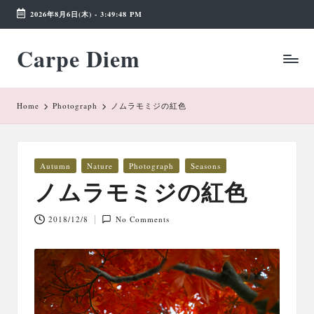
2026年8月6日(木)
-
3:49:48 PM
Skip
Carpe Diem
to
Weekend
content
Wonderland
Home
Photograph
ノムラモミジの紅色
Posted
Autumn
Nature
Photograph
Seasons
in
ノムラモミジの紅色
2018/12/8
No Comments