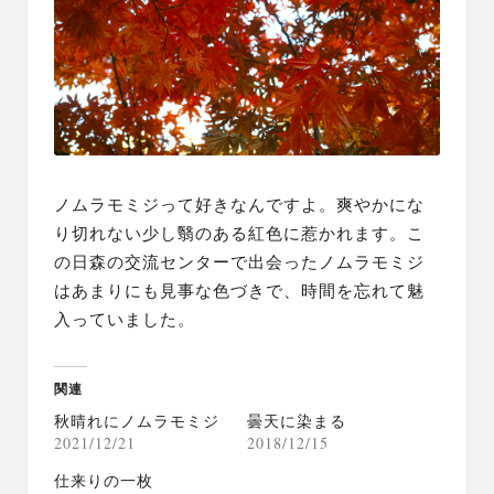
ノムラモミジって好きなんですよ。爽やかにな
り切れない少し翳のある紅色に惹かれます。こ
の日森の交流センターで出会ったノムラモミジ
はあまりにも見事な色づきで、時間を忘れて魅
入っていました。
関連
秋晴れにノムラモミジ
曇天に染まる
2021/12/21
2018/12/15
仕来りの一枚