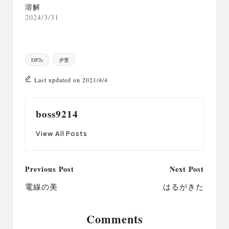
溶解
2024/3/31
Tags:
DP2s
夕景
Last updated on 2021/4/4
boss9214
View All Posts
Post
Previous Post
Next Post
navigation
電線の美
はるがきた
Comments