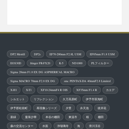
DP2 Merrill
DP2s
EF70-200mm F2.8L USM
EF85mm F1.8 USM
EOS30D
fringer FR-FX20
K-5
ND1000
PLフィルター
Sigma 28mm F1.8 EX DG ASPHERICAL MACRO
Sigma MACRO 70mm F2.8 EX DG
smc PENTAX-DA 40mmF2.8 Limited
X-H1
X-T1
XF10-24mmF4 R OIS
XF35mm F1.4 R
カエデ
シルエット
リフレクション
久万高原町
伊予市双海町
伊予郡松前町
再現像シリーズ
夕景
弁天池
彼岸花
新緑
曼珠沙華
本谷の棚田
東温市
桜
棚田
森の交流センター
水面
浄瑠璃寺
海
滑川渓谷