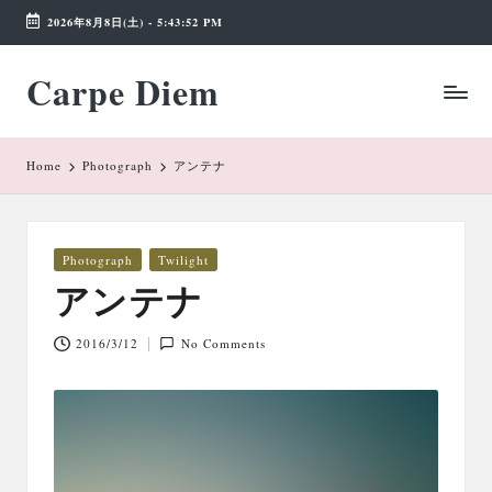
2026年8月8日(土)
-
5:43:52 PM
Skip
Carpe Diem
to
Weekend
content
Wonderland
Home
Photograph
アンテナ
Posted
Photograph
Twilight
in
アンテナ
2016/3/12
No Comments