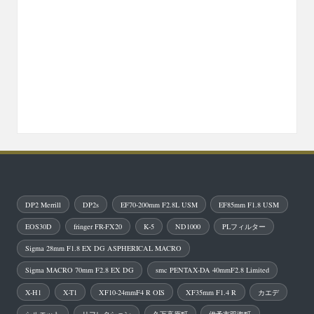
DP2 Merrill
DP2s
EF70-200mm F2.8L USM
EF85mm F1.8 USM
EOS30D
fringer FR-FX20
K-5
ND1000
PLフィルター
Sigma 28mm F1.8 EX DG ASPHERICAL MACRO
Sigma MACRO 70mm F2.8 EX DG
smc PENTAX-DA 40mmF2.8 Limited
X-H1
X-T1
XF10-24mmF4 R OIS
XF35mm F1.4 R
カエデ
シルエット
リフレクション
久万高原町
伊予市双海町