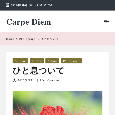
2026年8月6日(木)
-
4:32:35 PM
Skip
Carpe Diem
to
Weekend
content
Wonderland
Home
Photograph
ひと息ついて
Posted
Autumn
Flower
Nature
Photograph
in
ひと息ついて
2022/9/17
No Comments