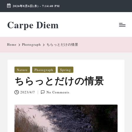
2026年8月6日(木)
-
7:14:40 PM
Skip
Carpe Diem
to
Weekend
content
Wonderland
Home
Photograph
ちらっとだけの情景
Posted
Nature
Photograph
Spring
in
ちらっとだけの情景
2023/4/7
No Comments