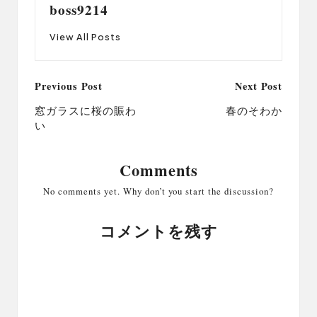
boss9214
View All Posts
Post
Previous Post
Next Post
navigation
窓ガラスに桜の賑わ
春のそわか
い
Comments
No comments yet. Why don’t you start the discussion?
コメントを残す