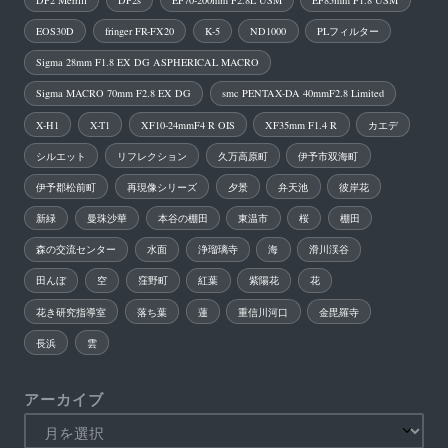
EOS30D
fringer FR-FX20
K-5
ND1000
PLフィルター
Sigma 28mm F1.8 EX DG ASPHERICAL MACRO
Sigma MACRO 70mm F2.8 EX DG
smc PENTAX-DA 40mmF2.8 Limited
X-H1
X-T1
XF10-24mmF4 R OIS
XF35mm F1.4 R
カエデ
シルエット
リフレクション
久万高原町
伊予市双海町
伊予郡松前町
再現像シリーズ
夕景
弁天池
彼岸花
新緑
曼珠沙華
本谷の棚田
東温市
桜
棚田
森の交流センター
水面
浄瑠璃寺
海
滑川渓谷
田んぼ
空
窪野町
紅葉
紫陽花
花
花き研究指導室
落ち葉
蓮
重信川河口
金毘羅寺
長浜
雲
アーカイブ