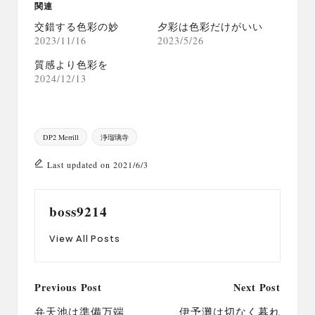
関連
交錯する色彩の妙
夕彩は色彩だけがいい
2023/11/16
2023/5/26
質感より色彩を
2024/12/13
Tags:
DP2 Merrill
浄瑠璃寺
Last updated on 2021/6/3
boss9214
View All Posts
Post
Previous Post
Next Post
navigation
弁天池は準備万端
伊予灘は切なく暮れ