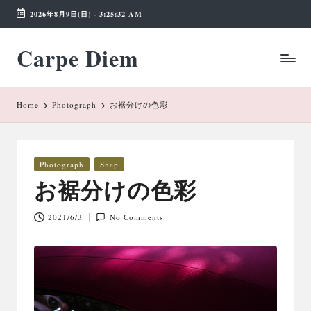
2026年8月9日(日)
-
3:25:32 AM
Skip
Carpe Diem
to
Weekend
content
Wonderland
Home
Photograph
お裾分けの色彩
Posted
Photograph
Snap
in
お裾分けの色彩
2021/6/3
No Comments