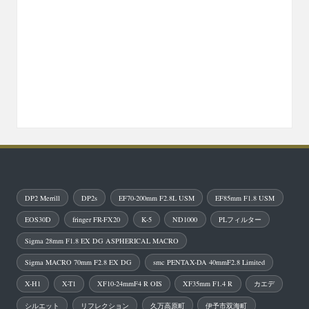
DP2 Merrill
DP2s
EF70-200mm F2.8L USM
EF85mm F1.8 USM
EOS30D
fringer FR-FX20
K-5
ND1000
PLフィルター
Sigma 28mm F1.8 EX DG ASPHERICAL MACRO
Sigma MACRO 70mm F2.8 EX DG
smc PENTAX-DA 40mmF2.8 Limited
X-H1
X-T1
XF10-24mmF4 R OIS
XF35mm F1.4 R
カエデ
シルエット
リフレクション
久万高原町
伊予市双海町