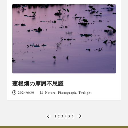
蓮根畑の摩訶不思議
2024/6/30
Nature
,
Photograph
,
Twilight
Posted
in
投
1
2
3
4
5
6
PREVIOUS
NEXT
稿
PAGE
PAGE