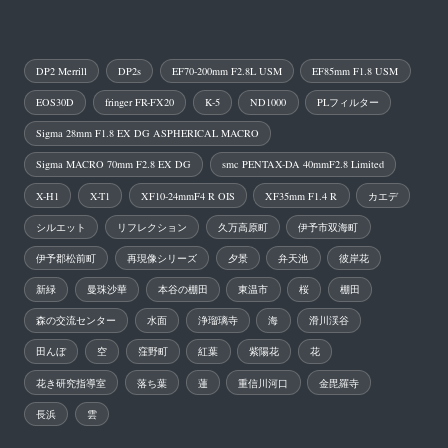
の
ペ
DP2 Merrill
DP2s
EF70-200mm F2.8L USM
EF85mm F1.8 USM
ー
EOS30D
fringer FR-FX20
K-5
ND1000
PLフィルター
ジ
Sigma 28mm F1.8 EX DG ASPHERICAL MACRO
送
Sigma MACRO 70mm F2.8 EX DG
smc PENTAX-DA 40mmF2.8 Limited
り
X-H1
X-T1
XF10-24mmF4 R OIS
XF35mm F1.4 R
カエデ
シルエット
リフレクション
久万高原町
伊予市双海町
伊予郡松前町
再現像シリーズ
夕景
弁天池
彼岸花
新緑
曼珠沙華
本谷の棚田
東温市
桜
棚田
森の交流センター
水面
浄瑠璃寺
海
滑川渓谷
田んぼ
空
窪野町
紅葉
紫陽花
花
花き研究指導室
落ち葉
蓮
重信川河口
金毘羅寺
長浜
雲