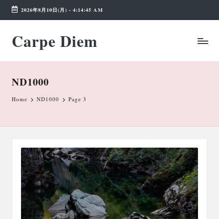
2026年8月10日(月)
-
4:14:46 AM
Skip
Carpe Diem
to
Weekend
content
Wonderland
ND1000
Home
ND1000
Page 3