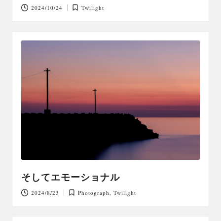
2024/10/24
Twilight
Posted
in
そしてエモーショナル
2024/8/23
Photograph
,
Twilight
Posted
in