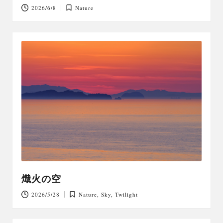
2026/6/8
Nature
Posted
in
熾火の空
2026/5/28
Nature
,
Sky
,
Twilight
Posted
in