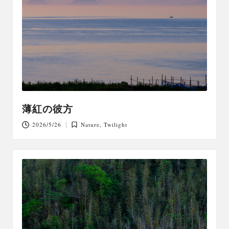
薄紅の彼方
2026/5/26
Nature
,
Twilight
Posted
in