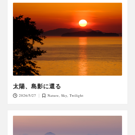
太陽、島影に還る
2026/5/27
Nature
,
Sky
,
Twilight
Posted
in