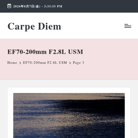
2026年8月7日(金)
-
3:33:34 PM
Skip
Carpe Diem
to
Weekend
content
Wonderland
EF70-200mm F2.8L USM
Home
EF70-200mm F2.8L USM
Page 3