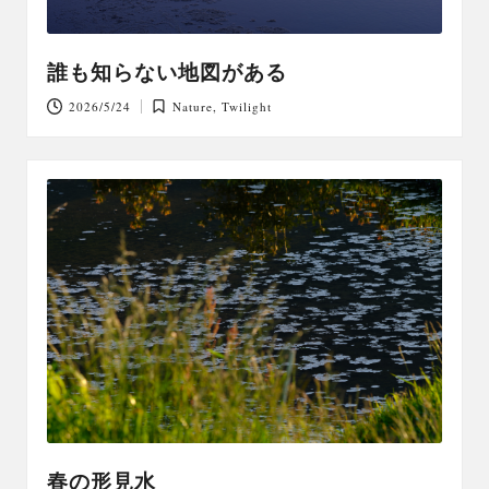
誰も知らない地図がある
2026/5/24
Nature
,
Twilight
Posted
in
春の形見水