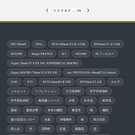
投
1
2
3
4
5
…
36
PREVIOUS
NEXT
稿
PAGE
PAGE
の
ペ
DP2 Merrill
DP2s
EF70-200mm F2.8L USM
EF85mm F1.8 USM
ー
EOS30D
fringer FR-FX20
K-5
ND1000
PLフィルター
ジ
Sigma 28mm F1.8 EX DG ASPHERICAL MACRO
送
Sigma MACRO 70mm F2.8 EX DG
smc PENTAX-DA 40mmF2.8 Limited
り
X-H1
X-T1
XF10-24mmF4 R OIS
XF35mm F1.4 R
カエデ
シルエット
リフレクション
久万高原町
伊予市双海町
伊予郡松前町
再現像シリーズ
夕景
弁天池
彼岸花
新緑
曼珠沙華
本谷の棚田
東温市
桜
棚田
森の交流センター
水面
浄瑠璃寺
海
滑川渓谷
田んぼ
空
窪野町
紅葉
紫陽花
花