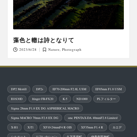
藻色と轍は詩となりて
2023/6/28
Nature
,
Photograph
Posted
in
DP2 Merrill
DP2s
EF70-200mm F2.8L USM
EF85mm F1.8 USM
EOS30D
fringer FR-FX20
K-5
ND1000
PLフィルター
Sigma 28mm F1.8 EX DG ASPHERICAL MACRO
Sigma MACRO 70mm F2.8 EX DG
smc PENTAX-DA 40mmF2.8 Limited
X-H1
X-T1
XF10-24mmF4 R OIS
XF35mm F1.4 R
カエデ
シルエット
リフレクション
久万高原町
伊予市双海町