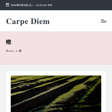
2026年8月8日(土)
-
12:51:43 PM
Skip
Carpe Diem
to
Weekend
content
Wonderland
轍
Home
轍