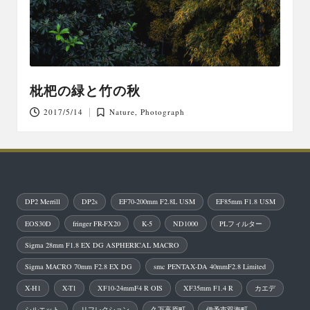
枇杷の緑と竹の秋
2017/5/14
Nature
,
Photograph
Posted
in
DP2 Merrill
DP2s
EF70-200mm F2.8L USM
EF85mm F1.8 USM
EOS30D
fringer FR-FX20
K-5
ND1000
PLフィルター
Sigma 28mm F1.8 EX DG ASPHERICAL MACRO
Sigma MACRO 70mm F2.8 EX DG
smc PENTAX-DA 40mmF2.8 Limited
X-H1
X-T1
XF10-24mmF4 R OIS
XF35mm F1.4 R
カエデ
シルエット
リフレクション
久万高原町
伊予市双海町