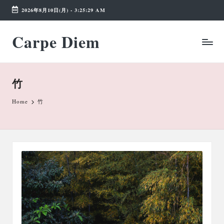
2026年8月10日(月)
-
3:25:30 AM
Skip
Carpe Diem
to
Weekend
content
Wonderland
竹
Home
竹