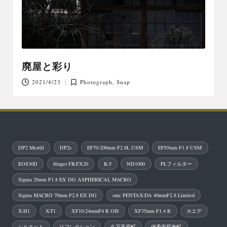
廃屋と彩り
2021/4/23
Photograph
,
Snap
Posted
in
DP2 Merrill
DP2s
EF70-200mm F2.8L USM
EF85mm F1.8 USM
EOS30D
fringer FR-FX20
K-5
ND1000
PLフィルター
Sigma 28mm F1.8 EX DG ASPHERICAL MACRO
Sigma MACRO 70mm F2.8 EX DG
smc PENTAX-DA 40mmF2.8 Limited
X-H1
X-T1
XF10-24mmF4 R OIS
XF35mm F1.4 R
カエデ
シルエット
リフレクション
久万高原町
伊予市双海町