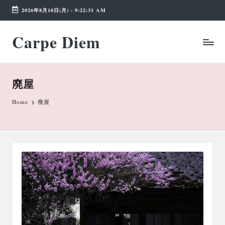
2026年8月10日(月)
-
9:22:32 AM
Skip
Carpe Diem
to
Weekend
content
Wonderland
廃屋
Home
廃屋