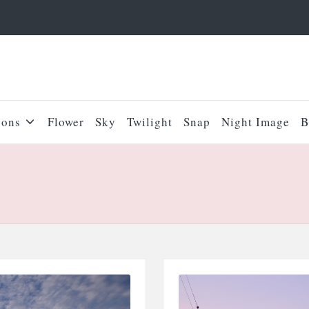
sons
Flower
Sky
Twilight
Snap
Night Image
B