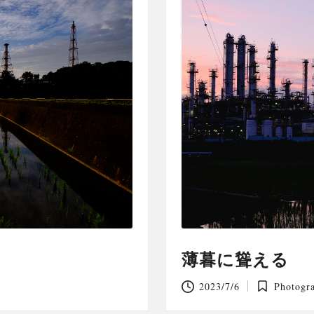
薄暮に聳える
2023/7/6
Photogr
Posted
in