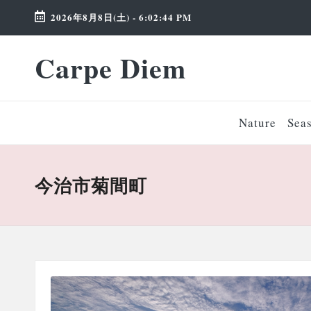
2026年8月8日(土)
-
6:02:44 PM
Skip
Carpe Diem
to
Weekend
content
Wonderland
Nature
Sea
今治市菊間町