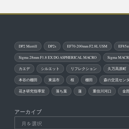
DP2 Merrill
DP2s
EF70-200mm F2.8L USM
EF85m
Sigma 28mm F1.8 EX DG ASPHERICAL MACRO
Sigma MACR
カエデ
シルエット
リフレクション
久万高原町
本谷の棚田
東温市
桜
棚田
森の交流セン
花き研究指導室
落ち葉
蓮
重信川河口
金
アーカイブ