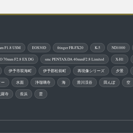
m F1.8 USM
EOS30D
fringer FR-FX20
K-5
ND1000
O 70mm F2.8 EX DG
smc PENTAX-DA 40mmF2.8 Limited
X-H1
伊予市双海町
伊予郡松前町
再現像シリーズ
夕景
ター
水面
浄瑠璃寺
海
滑川渓谷
田んぼ
空
毘羅寺
長浜
雲