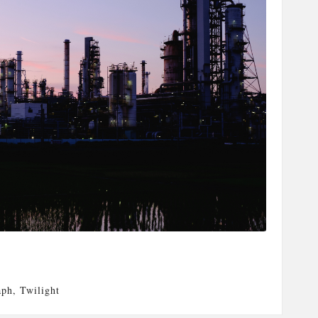
aph
,
Twilight