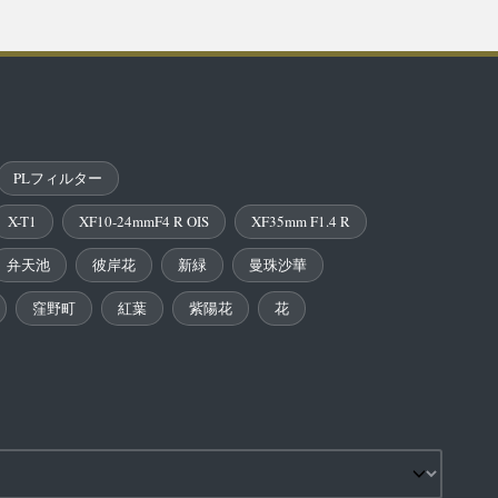
PLフィルター
X-T1
XF10-24mmF4 R OIS
XF35mm F1.4 R
弁天池
彼岸花
新緑
曼珠沙華
窪野町
紅葉
紫陽花
花