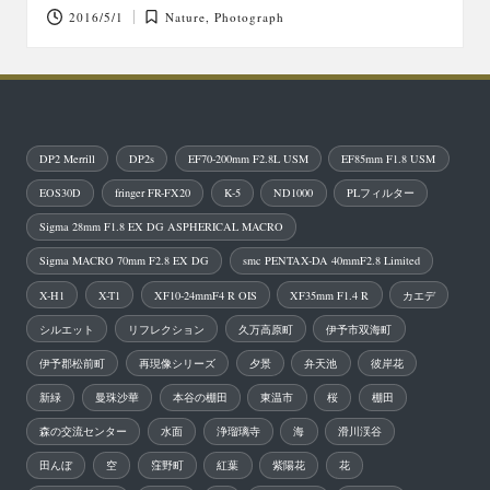
2016/5/1
Nature
,
Photograph
Posted
in
DP2 Merrill
DP2s
EF70-200mm F2.8L USM
EF85mm F1.8 USM
EOS30D
fringer FR-FX20
K-5
ND1000
PLフィルター
Sigma 28mm F1.8 EX DG ASPHERICAL MACRO
Sigma MACRO 70mm F2.8 EX DG
smc PENTAX-DA 40mmF2.8 Limited
X-H1
X-T1
XF10-24mmF4 R OIS
XF35mm F1.4 R
カエデ
シルエット
リフレクション
久万高原町
伊予市双海町
伊予郡松前町
再現像シリーズ
夕景
弁天池
彼岸花
新緑
曼珠沙華
本谷の棚田
東温市
桜
棚田
森の交流センター
水面
浄瑠璃寺
海
滑川渓谷
田んぼ
空
窪野町
紅葉
紫陽花
花