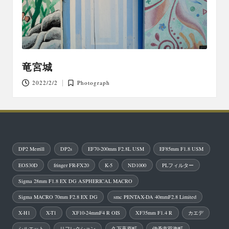
竜宮城
2022/2/2
Photograph
Posted
in
DP2 Merrill
DP2s
EF70-200mm F2.8L USM
EF85mm F1.8 USM
EOS30D
fringer FR-FX20
K-5
ND1000
PLフィルター
Sigma 28mm F1.8 EX DG ASPHERICAL MACRO
Sigma MACRO 70mm F2.8 EX DG
smc PENTAX-DA 40mmF2.8 Limited
X-H1
X-T1
XF10-24mmF4 R OIS
XF35mm F1.4 R
カエデ
シルエット
リフレクション
久万高原町
伊予市双海町