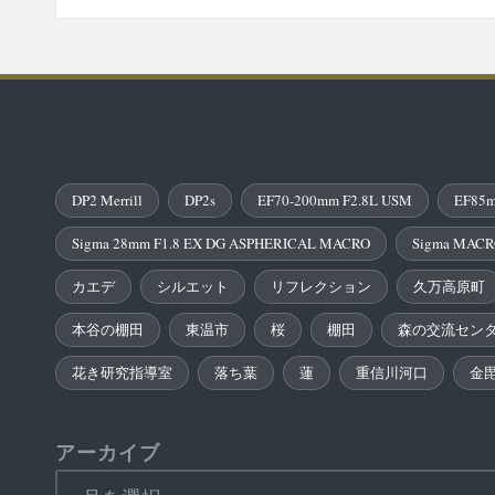
DP2 Merrill
DP2s
EF70-200mm F2.8L USM
EF85m
Sigma 28mm F1.8 EX DG ASPHERICAL MACRO
Sigma MACR
カエデ
シルエット
リフレクション
久万高原町
本谷の棚田
東温市
桜
棚田
森の交流セン
花き研究指導室
落ち葉
蓮
重信川河口
金
アーカイブ