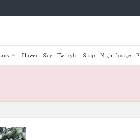
sons
Flower
Sky
Twilight
Snap
Night Image
B