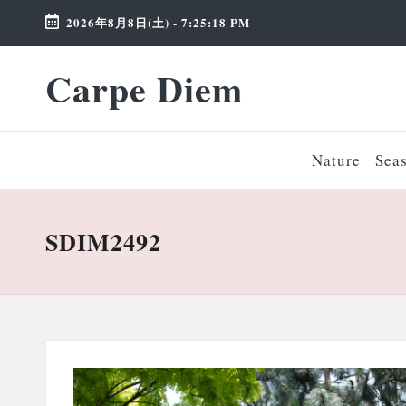
2026年8月8日(土)
-
7:25:19 PM
Skip
Carpe Diem
to
Weekend
content
Wonderland
Nature
Sea
SDIM2492