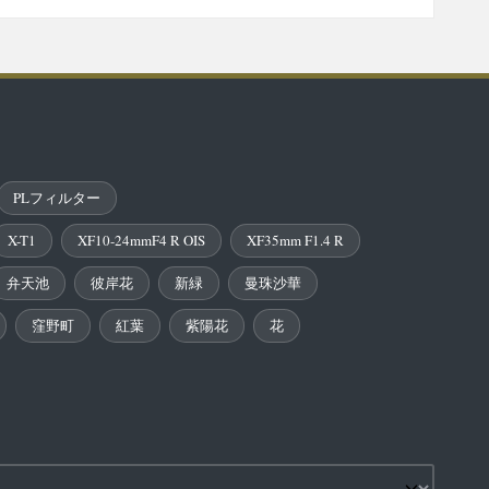
PLフィルター
X-T1
XF10-24mmF4 R OIS
XF35mm F1.4 R
弁天池
彼岸花
新緑
曼珠沙華
窪野町
紅葉
紫陽花
花