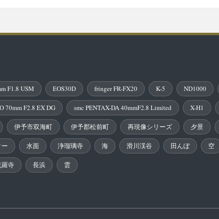
m F1.8 USM
EOS30D
fringer FR-FX20
K-5
ND1000
O 70mm F2.8 EX DG
smc PENTAX-DA 40mmF2.8 Limited
X-H1
伊予市双海町
伊予郡松前町
再現像シリーズ
夕景
ター
水面
浄瑠璃寺
海
滑川渓谷
田んぼ
空
毘羅寺
長浜
雲